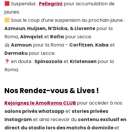
Suspendus :
Pellegrini
pour accumulation de
jaunes.
Sous le coup d’une suspension au prochain jaune :
Azmoun
,
Huijsen, N’Dicka, & Llorente
pour la
Roma,
Almqvist
et
Rafia
pour Lecce.
Azmoun
pour la Roma –
Corfitzen
,
Kaba
et
Dermaku
pour Lecce.
en doute :
Spinazzola
et
Kristensen
pour la
Roma.
Nos Rendez-vous & Lives !
Rejoignez le AmoRoma CLUB
pour accéder à nos
salons privés whatsapp
et
stories privées
Instagram
et ainsi recevoir du
contenu exclusif en
direct du stadio lors des matchs à domicile
et