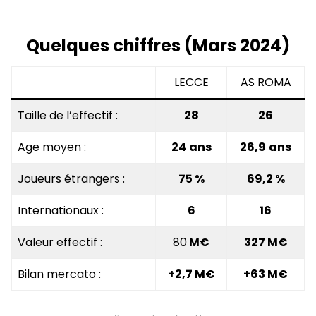
Quelques chiffres (Mars 2024)
LECCE
AS ROMA
Taille de l’effectif :
28
26
Age moyen :
24
ans
26,9
ans
Joueurs étrangers :
75
%
69,2 %
Internationaux :
6
16
Valeur effectif :
80
M€
327
M€
Bilan mercato :
+2,7 M€
+63 M€