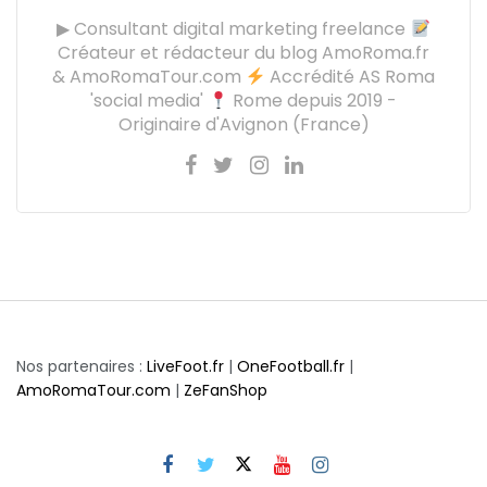
▶ Consultant digital marketing freelance
Créateur et rédacteur du blog AmoRoma.fr
& AmoRomaTour.com
Accrédité AS Roma
'social media'
Rome depuis 2019 -
Originaire d'Avignon (France)
Nos partenaires :
LiveFoot.fr
|
OneFootball.fr
|
AmoRomaTour.com
|
ZeFanShop