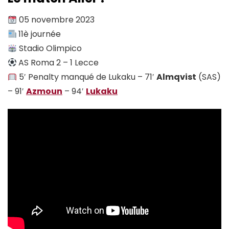
05 novembre 2023
11è journée
Stadio Olimpico
AS Roma 2 – 1 Lecce
5′ Penalty manqué de Lukaku – 71′
Almqvist
(SAS)
– 91′
Azmoun
– 94′
Lukaku