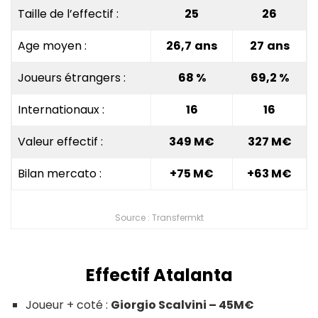
Taille de l’effectif :
25
26
Age moyen :
26,7
ans
27
ans
Joueurs étrangers :
68
%
69,2 %
Internationaux :
16
16
Valeur effectif :
349
M€
327
M€
Bilan mercato :
+75 M€
+63 M€
Source : Transfermkt
Effectif Atalanta
Joueur + coté :
Giorgio Scalvini – 45M€