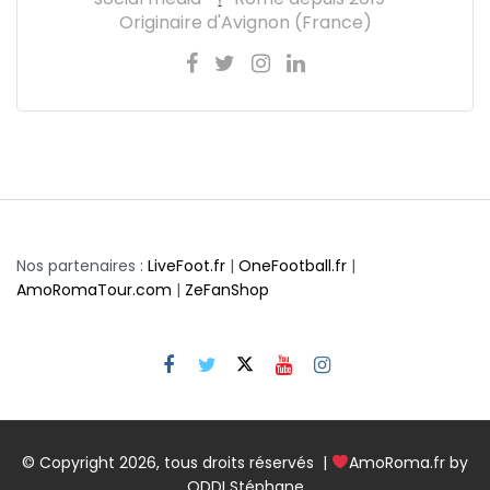
Originaire d'Avignon (France)
Nos partenaires :
LiveFoot.fr
|
OneFootball.fr
|
AmoRomaTour.com
|
ZeFanShop
© Copyright 2026, tous droits réservés |
AmoRoma.fr by
ODDI Stéphane