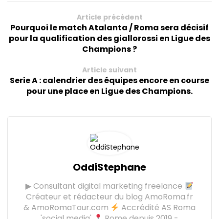
Article précédent
Pourquoi le match Atalanta / Roma sera décisif
pour la qualification des giallorossi en Ligue des
Champions ?
Article suivant
Serie A : calendrier des équipes encore en course
pour une place en Ligue des Champions.
OddiStephane
▶ Consultant digital marketing freelance
Créateur et rédacteur du blog AmoRoma.fr
& AmoRomaTour.com
Accrédité AS Roma
'social media'
Rome depuis 2019 -