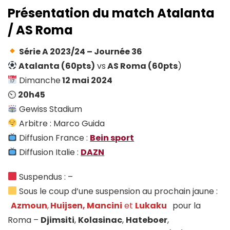
Présentation du match Atalanta
/ AS Roma
Série A 2023/24 – Journée 36
Atalanta (60pts)
vs
AS Roma
(60pts
)
Dimanche
12 mai 2024
⏲
20h45
Gewiss Stadium
Arbitre : Marco Guida
Diffusion France :
Be
in sport
Diffusion Italie :
DAZN
Suspendus : –
Sous le coup d’une suspension au prochain jaune :
Azmoun
,
Huijsen, Mancini
et
Lukaku
pour la
Roma –
Djimsiti
,
Kolasinac
,
Hateboer
,