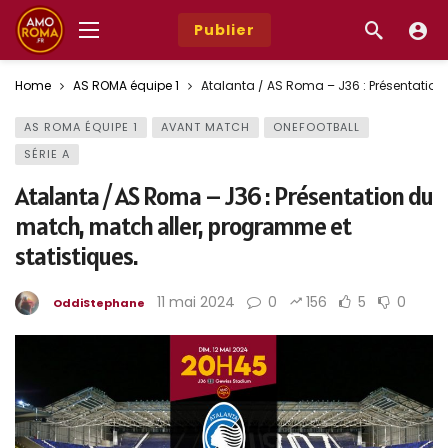
Publier
Home
AS ROMA équipe 1
Atalanta / AS Roma – J36 : Présentation
AS ROMA ÉQUIPE 1
AVANT MATCH
ONEFOOTBALL
SÉRIE A
Atalanta / AS Roma – J36 : Présentation du
match, match aller, programme et
statistiques.
11 mai 2024
0
156
5
0
OddiStephane