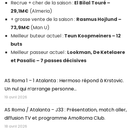
Recrue + cher de la saison :
El Bilal Touré –
29,1M€
(Almeria)
+ grosse vente de la saison :
Rasmus Hojlund –
73,9M€
(Man U)
Meilleur buteur actuel :
Teun Koopmeiners
– 12
buts
Meilleur passeur actuel :
Lookman, De Ketelaere
et Pasalic – 7 passes décisives
AS Roma 1 – 1 Atalanta : Hermoso répond à Krstovic.
Un nul qui n’arrange personne…
19 avril 2026
AS Roma / Atalanta – J33 : Présentation, match aller,
diffusion TV et programme AmoRoma Club.
18 avril 2026