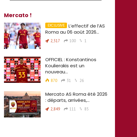
Mercato !
L’effectif de l’AS
Roma au 06 août 2026…
2,517
100
1
OFFICIEL : Konstantinos
Koulierakis est un
nouveau…
870
31
26
Mercato AS Roma été 2026
: départs, arrivées,…
2,849
111
85