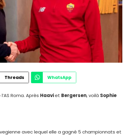
Threads
WhatsApp
e l’AS Roma. Après
Haavi
et
Bergersen
, voilà
Sophie
norvegienne avec lequel elle a gagné 5 championnats et