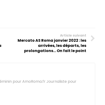
Article suivant
Mercato AS Roma janvier 2022 : les
a
arrivées, les départs, les
prolongations... On fait le point
féminin pour AmoRoma.fr Journaliste pour