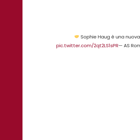
Sophie Haug è una nuova c
pic.twitter.com/2qt2LS1sPR
— AS Ro