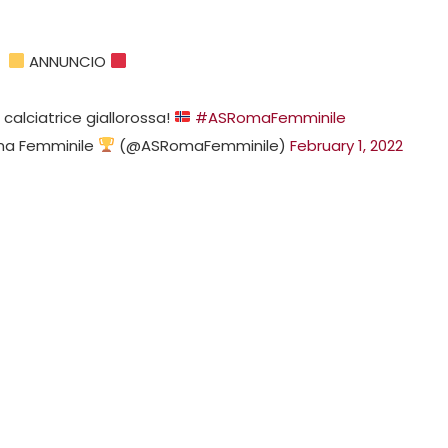
ANNUNCIO
alciatrice giallorossa!
#ASRomaFemminile
ma Femminile
(@ASRomaFemminile)
February 1, 2022