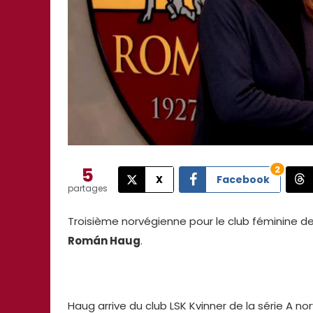
5
2
X
Facebook
partages
Troisième norvégienne pour le club féminine d
Román Haug
.
Haug arrive du club LSK Kvinner de la série A 