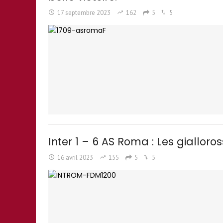
17 septembre 2023
162
5
5
Inter 1 – 6 AS Roma : Les gialloross
16 avril 2023
155
5
5