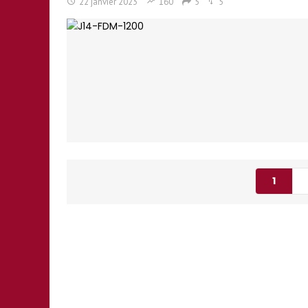
22 janvier 2023
160
5
5
1