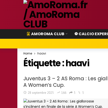
AMOROMA CLUB
⚽ CALCIO EXPER
Home
haavi
Étiquette :
haavi
Juventus 3 – 2 AS Roma : Les giall
A Women’s Cup.
28 septembre 2025
166
5
5