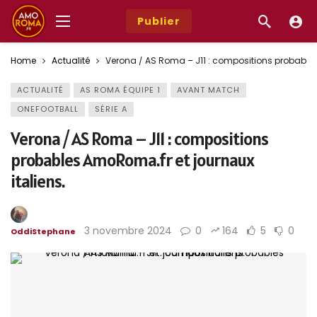
Publier
Home
Actualité
Verona / AS Roma – J11 : compositions probables
ACTUALITÉ
AS ROMA ÉQUIPE 1
AVANT MATCH
ONEFOOTBALL
SÉRIE A
Verona / AS Roma – J11 : compositions
probables AmoRoma.fr et journaux
italiens.
3 novembre 2024
0
164
5
0
OddiStephane