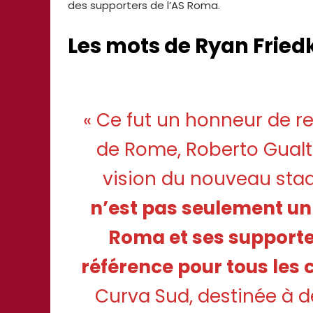
des supporters de l’AS Roma.
Les mots de Ryan Fried
« Ce fut un honneur de r
de Rome, Roberto Gualtie
vision du nouveau sta
n’est pas seulement un
Roma et ses supporter
référence pour tous les
Curva Sud, destinée à d