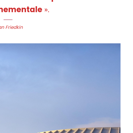
nementale
».
an Friedkin