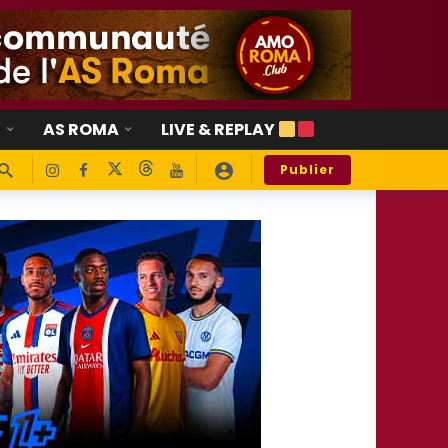
E
AS ROMA
LIVE & REPLAY
Publier