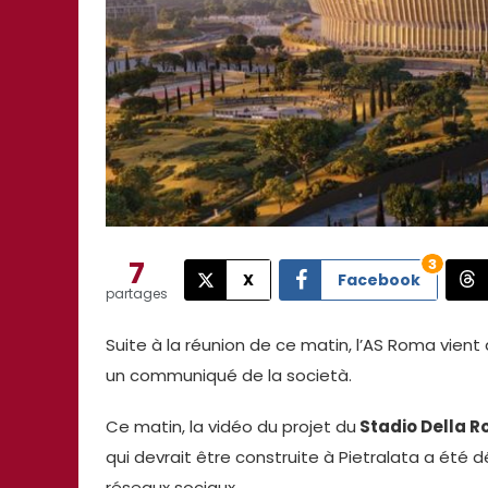
7
3
X
Facebook
partages
Suite à la réunion de ce matin, l’AS Roma vient 
un communiqué de la società.
Ce matin, la vidéo du projet du
Stadio Della 
qui devrait être construite à Pietralata a été dé
réseaux sociaux.