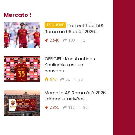
Mercato !
L’effectif de l’AS
Roma au 06 août 2026…
2,540
100
1
OFFICIEL : Konstantinos
Koulierakis est un
nouveau…
876
31
26
Mercato AS Roma été 2026
: départs, arrivées,…
2,851
112
86