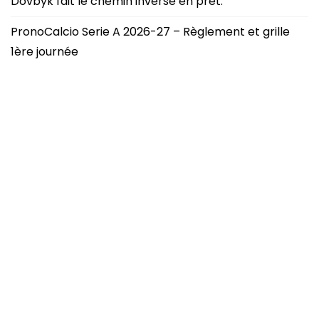
Dovbyk fait le chemin inverse en prêt.
PronoCalcio Serie A 2026-27 – Règlement et grille
1ère journée