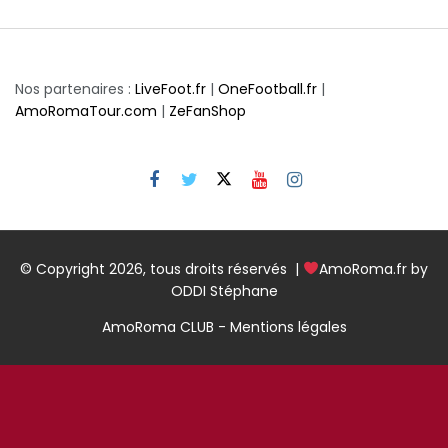
Nos partenaires :
LiveFoot.fr
|
OneFootball.fr
|
AmoRomaTour.com
|
ZeFanShop
© Copyright 2026, tous droits réservés |
AmoRoma.fr by
ODDI Stéphane
AmoRoma CLUB - Mentions légales