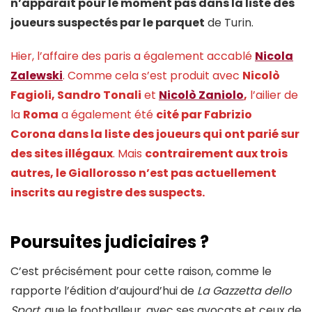
n’apparait pour le moment pas dans la liste des
joueurs suspectés par le parquet
de Turin.
Hier, l’affaire des paris a également accablé
Nicola
Zalewski
. Comme cela s’est produit avec
Nicolò
Fagioli, Sandro Tonali
et
Nicolò Zaniolo
,
l’ailier de
la
Roma
a également été
cité par Fabrizio
Corona dans la liste des joueurs qui ont parié sur
des sites illégaux
. Mais
contrairement aux trois
autres, le Giallorosso n’est pas actuellement
inscrits au registre des suspects.
Poursuites judiciaires ?
C’est précisément pour cette raison, comme le
rapporte l’édition d’aujourd’hui de
La Gazzetta dello
Sport
, que le footballeur, avec ses avocats et ceux de