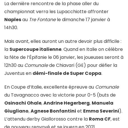
La dernière rencontre de la phase aller du
championnat verra les Lupacchiotte affronter
Naples
au
Tre Fontane
le dimanche 17 janvier à
14h30.
Mais avant, elles auront un autre devoir plus difficile :
la
Supercoupe italienne
. Quand en Italie on célèbre
la fête de l’Épifanie le 06 janvier, les joueuses seront à
12h30 au
Comunale
de Chiavari (GE) pour défier la
Juventus en
démi-finale de Super Coppa
.
En Coupe d’Italie, excellente épreuve au
Comunale
du Tavagnacco avec la victorie pour 0-5 (buts de
Osinachi Ohale
,
Andrine Hegerberg
,
Manuela
Giugliano
,
Agnese Bonfantini
et
Emma Severini
).
L’attendu derby Giallorosso contre la
Roma CF
, est
de nouveau renvoyé et se jouera en 2021