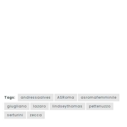
Tags:
andressaalves
ASRoma
asromafemminile
giugliano
lazaro
lindseythomas
pettenuzzo
serturini
zecca