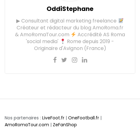
OddiStephane
▶ Consultant digital marketing freelance
Créateur et rédacteur du blog AmoRoma.fr
& AmoRomaTour.com
Accrédité AS Roma
'social media'
Rome depuis 2019 -
Originaire d'Avignon (France)
Nos partenaires :
LiveFoot.fr
|
OneFootball.fr
|
AmoRomaTour.com
|
ZeFanShop