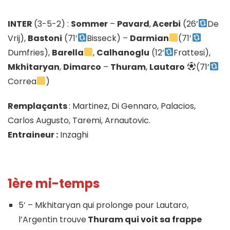
INTER
(3-5-2) :
Sommer
–
Pavard
,
Acerbi
(26’
De
Vrij),
Bastoni
(71’
Bisseck) –
Darmian
(71’
Dumfries),
Barella
,
Calhanoglu
(12’
Frattesi),
Mkhitaryan
,
Dimarco
–
Thuram
,
Lautaro
(71’
Correa
)
Remplaçants
: Martinez, Di Gennaro, Palacios,
Carlos Augusto, Taremi, Arnautovic.
Entraineur :
Inzaghi
1ère mi-temps
5′ – Mkhitaryan qui prolonge pour Lautaro,
l’Argentin trouve
Thuram qui voit sa frappe