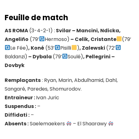
Feuille de match
AS ROMA
(3-4-2-1) :
Svilar – Mancini, Ndicka,
Angeliño
(79’
Hermoso)
– Celik, Cristante
(79’
Le Fée)
, Koné
(53’
Pisilli
)
, Zalewski
(72’
Baldanzi)
– Dybala
(79’
Soulé)
, Pellegrini –
Dovbyk
Remplaçants
: Ryan, Marin, Abdulhamid, Dahl,
Sangaré, Paredes, Shomurodov.
Entraineur :
Ivan Juric
Suspendus :
–
Diffidati :
–
Absents :
Saelemaekers
– El Shaarawy