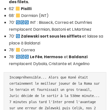
des filets.
62′
Pisilli
68′
Darmian (INT)
70′
INT : Bisseck, Correa et Dumfries
remplacent Darmian, Bastoni et L.Martinez
70′
Zalewski sort sous les sifflets
et laisse sa
place à Baldanzi
78′
Correa
78′
Le Fée
,
Hermoso
et
Baldanzi
remplacent Dybala, Cristante et Angelino
Incompréhensible... Alors que Koné était 
certainement le meilleur joueur de la Roma sur 
le terrain et fournissait un gros travail, 
Juric décide de le sortir à la 53ème minute... 
7 minutes plus tard l'Inter prend l'avantage 
sur une erreur de Zalewski puis Celik, nos 2 