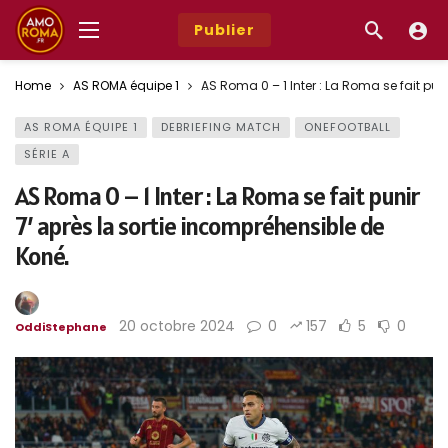
Publier
Home
AS ROMA équipe 1
AS Roma 0 – 1 Inter : La Roma se fait pun
AS ROMA ÉQUIPE 1
DEBRIEFING MATCH
ONEFOOTBALL
SÉRIE A
AS Roma 0 – 1 Inter : La Roma se fait punir
7′ après la sortie incompréhensible de
Koné.
20 octobre 2024
0
157
5
0
OddiStephane