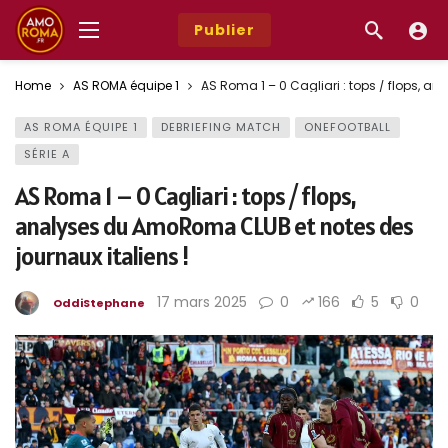
Publier
Home
AS ROMA équipe 1
AS Roma 1 – 0 Cagliari : tops / flops, a
AS ROMA ÉQUIPE 1
DEBRIEFING MATCH
ONEFOOTBALL
SÉRIE A
AS Roma 1 – 0 Cagliari : tops / flops,
analyses du AmoRoma CLUB et notes des
journaux italiens !
17 mars 2025
0
166
5
0
OddiStephane