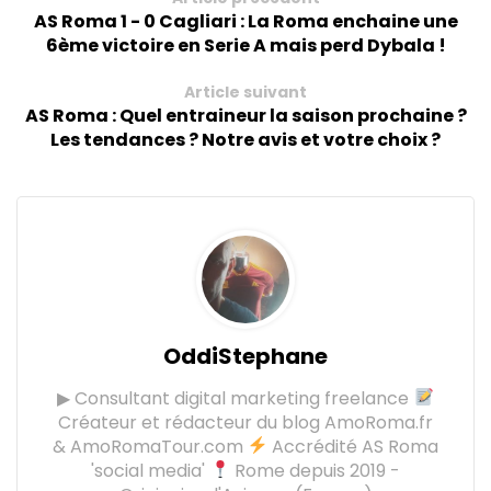
AS Roma 1 - 0 Cagliari : La Roma enchaine une
6ème victoire en Serie A mais perd Dybala !
Article suivant
AS Roma : Quel entraineur la saison prochaine ?
Les tendances ? Notre avis et votre choix ?
OddiStephane
▶ Consultant digital marketing freelance
Créateur et rédacteur du blog AmoRoma.fr
& AmoRomaTour.com
Accrédité AS Roma
'social media'
Rome depuis 2019 -