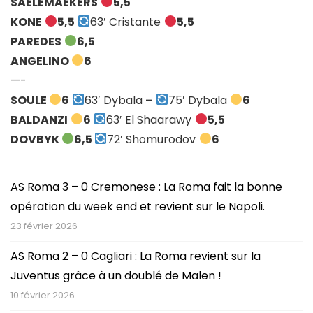
SAELEMAEKERS
5,5
KONE
5,5
63′ Cristante
5,5
PAREDES
6,5
ANGELINO
6
—-
SOULE
6
63′ Dybala
–
75′ Dybala
6
BALDANZI
6
63′ El Shaarawy
5,5
DOVBYK
6,5
72′ Shomurodov
6
AS Roma 3 – 0 Cremonese : La Roma fait la bonne
opération du week end et revient sur le Napoli.
23 février 2026
AS Roma 2 – 0 Cagliari : La Roma revient sur la
Juventus grâce à un doublé de Malen !
10 février 2026