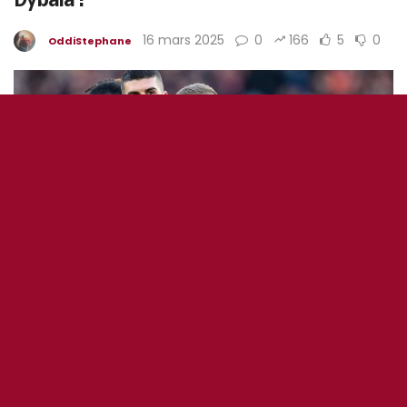
16 mars 2025
0
166
5
0
OddiStephane
Photo : asroma twitter
2