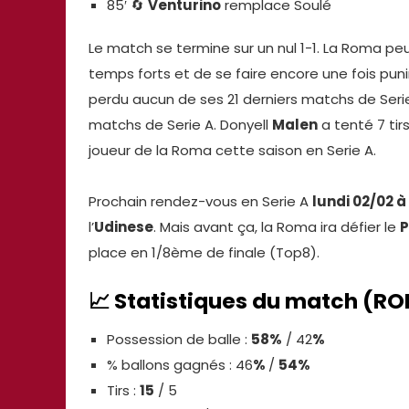
85′ 🔄️
Venturino
remplace Soulé
Le match se termine sur un nul 1-1. La Roma peu
temps forts et de se faire encore une fois punir
perdu aucun de ses 21 derniers matchs de Serie
matchs de Serie A. Donyell
Malen
a tenté 7 tir
joueur de la Roma cette saison en Serie A.
Prochain rendez-vous en Serie A
lundi 02/02 
l’
Udinese
. Mais avant ça, la Roma ira défier le
P
place en 1/8ème de finale (Top8).
📈
Statistiques du match
(RO
Possession de balle :
58%
/ 42
%
% ballons gagnés : 46
%
/
54%
Tirs :
15
/ 5