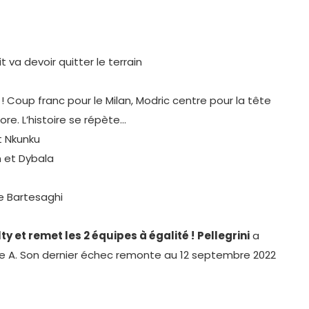
 va devoir quitter le terrain
! Coup franc pour le Milan, Modric centre pour la tête
ore. L’histoire se répète…
et Nkunku
 et Dybala
e Bartesaghi
ty et remet les 2 équipes à égalité !
Pellegrini
a
rie A. Son dernier échec remonte au 12 septembre 2022