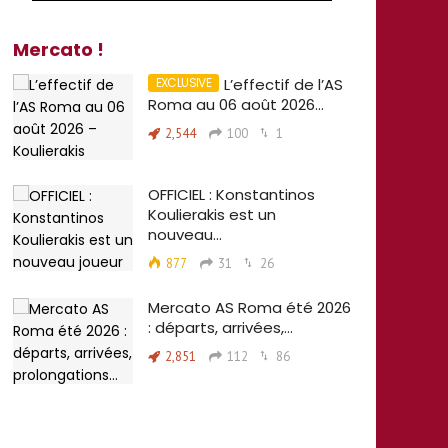
Mercato !
L’effectif de l’AS
Roma au 06 août 2026…
2,544
100
1
OFFICIEL : Konstantinos
Koulierakis est un
nouveau…
877
31
26
Mercato AS Roma été 2026
: départs, arrivées,…
2,851
112
86