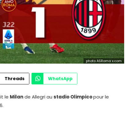
photo ASRoma x.com
Threads
WhatsApp
it le
Milan
de Allegri au
stadio Olimpico
pour le
6.