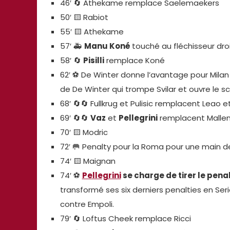
46′ 🔄️ Athekame remplace Saelemaekers
50′ 🟨 Rabiot
55′ 🟨 Athekame
57′ 🚑
Manu Koné
touché au fléchisseur droit
58′ 🔄️
Pisilli
remplace Koné
62′ ⚽ De Winter donne l’avantage pour Milan 
de De Winter qui trompe Svilar et ouvre le sc
68′ 🔄️🔄️ Fullkrug et Pulisic remplacent Leao 
69′ 🔄️🔄️
Vaz
et
Pellegrini
remplacent Mallen
70′ 🟨 Modric
72′ 🥅 Penalty pour la Roma pour une main d
74′ 🟨 Maignan
74′ ⚽
Pellegrini
se charge de tirer le penal
transformé ses six derniers penalties en Se
contre Empoli.
79′ 🔄️ Loftus Cheek remplace Ricci