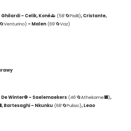
 Ghilardi – Celik, Koné
🚑 (58’🔄️Pisilli)
, Cristante,
🔄️Venturino)
– Malen
(69’🔄️Vaz)
aarawy
, De Winter⚽ – Saelemaekers
(46’🔄️Athekame
🟨
)
,
🟨, Bartesaghi – Nkunku
(68’🔄️Pulisic)
, Leao