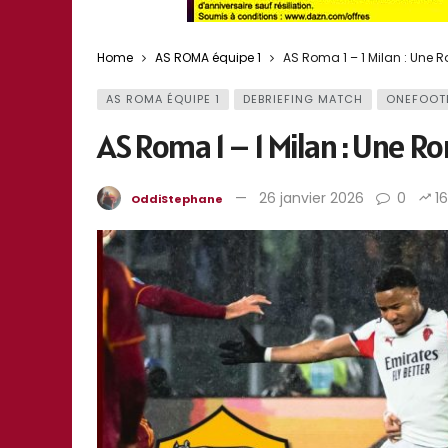
Home
AS ROMA équipe 1
AS Roma 1 – 1 Milan : Une 
AS ROMA ÉQUIPE 1
DEBRIEFING MATCH
ONEFOOT
AS Roma 1 – 1 Milan : Une R
26 janvier 2026
0
1
OddiStephane