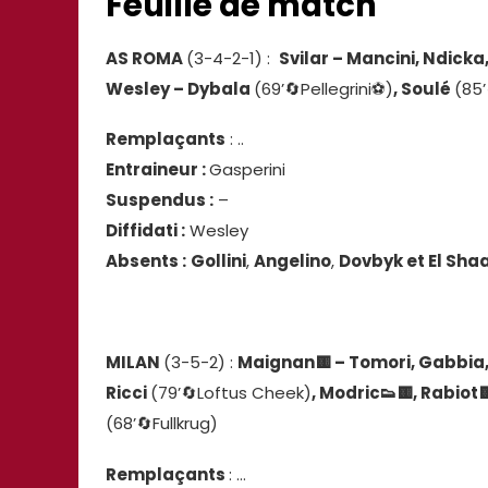
Feuille de match
AS ROMA
(3-4-2-1) :
Svilar – Mancini, Ndicka,
Wesley – Dybala
(69’🔄️Pellegrini⚽)
, Soulé
(85’
Remplaçants
: ..
Entraineur :
Gasperini
Suspendus :
–
Diffidati :
Wesley
Absents :
Gollini
,
Angelino
,
Dovbyk et El Sh
MILAN
(3-5-2) :
Maignan
🟨
– Tomori, Gabbia
Ricci
(79’🔄️Loftus Cheek)
, Modric👟
🟨
, Rabiot
(68’🔄️Fullkrug)
Remplaçants
: …