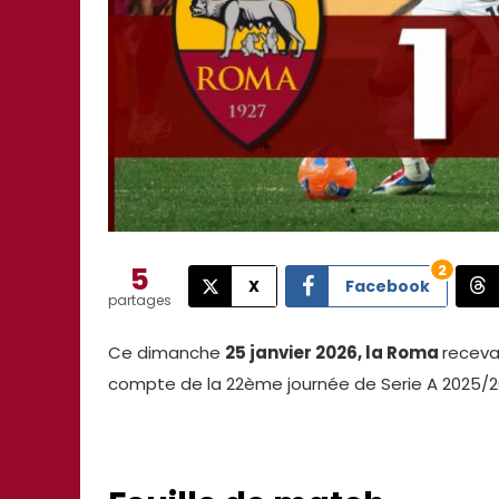
5
2
X
Facebook
partages
Ce dimanche
25 janvier 2026, la Roma
receva
compte de la 22ème journée de Serie A 2025/2