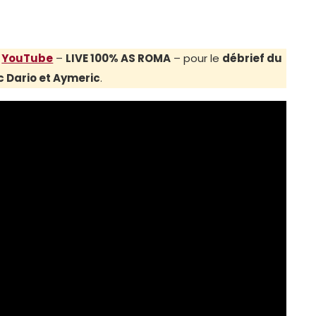
r
YouTube
–
LIVE 100% AS ROMA
– pour le
débrief du
 Dario et Aymeric
.