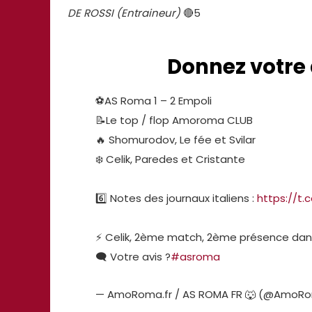
DE ROSSI (Entraineur)
🔴5
Donnez votre 
⚽AS Roma 1 – 2 Empoli
📝Le top / flop Amoroma CLUB
🔥 Shomurodov, Le fée et Svilar
❄️ Celik, Paredes et Cristante
6️⃣ Notes des journaux italiens :
https://t
⚡ Celik, 2ème match, 2ème présence dans
🗨️ Votre avis ?
#asroma
— AmoRoma.fr / AS ROMA FR 🐺 (@AmoR