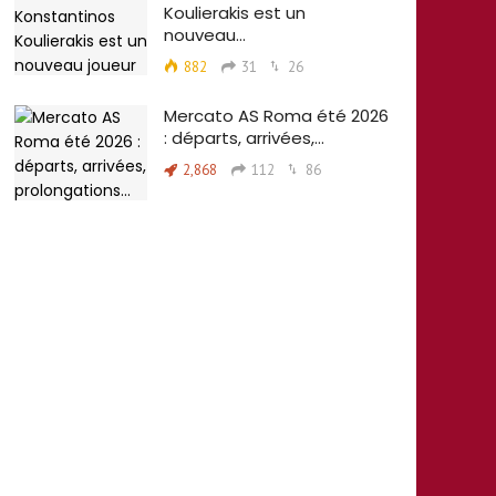
Koulierakis est un
nouveau…
882
31
26
Mercato AS Roma été 2026
: départs, arrivées,…
2,868
112
86