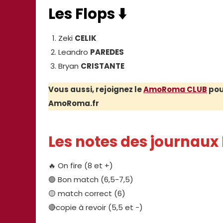
Les Flops ⬇️
Zeki
CELIK
Leandro
PAREDES
Bryan
CRISTANTE
Vous aussi, rejoignez le
AmoRoma CLUB
pour
AmoRoma.fr
Les notes des journaux 
🔥 On fire (8 et +)
🟢 Bon match (6,5-7,5)
🟡 match correct (6)
🔴copie à revoir (5,5 et -)