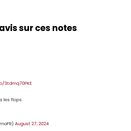
avis sur ces notes
.co/3tdmq70PKE
 les flops
omaFR)
August 27, 2024