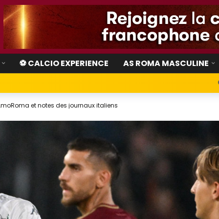
⚽ CALCIO EXPERIENCE
AS ROMA MASCULINE
 AmoRoma et notes des journaux italiens