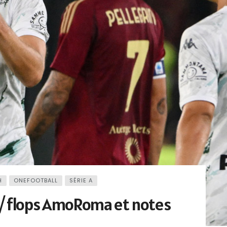
H
ONEFOOTBALL
SÉRIE A
s / flops AmoRoma et notes