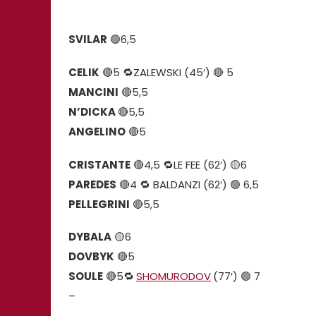
SVILAR
🟢6,5
CELIK
🔴5 🔁ZALEWSKI (45′) 🔴 5
MANCINI
🔴5,5
N’DICKA
🔴5,5
ANGELINO
🔴5
CRISTANTE
🔴4,5 🔁LE FEE (62′) 🟡6
PAREDES
🔴4 🔁 BALDANZI (62′) 🟢 6,5
PELLEGRINI
🔴5,5
DYBALA
🟡6
DOVBYK
🔴5
SOULE
🔴5🔁
SHOMURODOV
(77′) 🟢 7
–