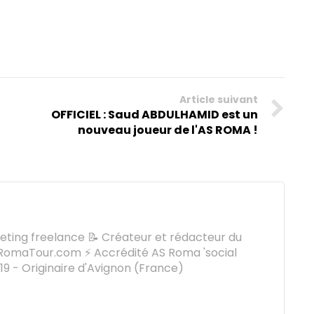
Article suivant
OFFICIEL : Saud ABDULHAMID est un
nouveau joueur de l'AS ROMA !
keting freelance 📝 Créateur et rédacteur du
omaTour.com ⚡ Accrédité AS Roma 'social
9 - Originaire d'Avignon (France)