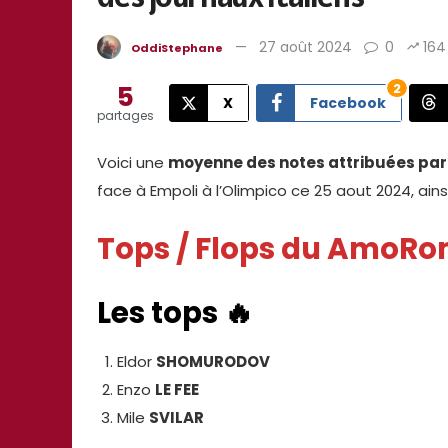
27 août 2024
0
164
OddiStephane
5
2
X
Facebook
partages
Voici une
moyenne des notes attribuées par 
face à Empoli à l’Olimpico ce 25 aout 2024, ai
Tops / Flops du AmoR
Les tops 🔥
Eldor
SHOMURODOV
Enzo
LE FEE
Mile
SVILAR