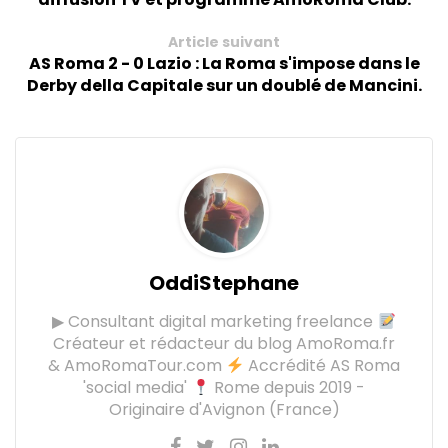
Article suivant
AS Roma 2 - 0 Lazio : La Roma s'impose dans le
Derby della Capitale sur un doublé de Mancini.
OddiStephane
▶ Consultant digital marketing freelance
Créateur et rédacteur du blog AmoRoma.fr
& AmoRomaTour.com
Accrédité AS Roma
'social media'
Rome depuis 2019 -
Originaire d'Avignon (France)