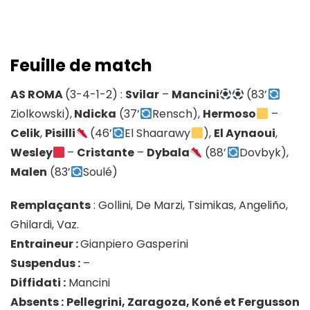
Feuille de match
AS ROMA
(3-4-1-2) :
Svilar
–
Mancini
(83’
Ziolkowski),
Ndicka
(37’
Rensch),
Hermoso
–
Celik
,
Pisilli
(46’
El Shaarawy
),
El Aynaoui
,
Wesley
–
Cristante
–
Dybala
(88’
Dovbyk),
Malen
(83’
Soulé)
Remplaçants
: Gollini, De Marzi, Tsimikas, Angeliño,
Ghilardi, Vaz.
Entraineur :
Gianpiero Gasperini
Suspendus :
–
Diffidati :
Mancini
Absents :
Pellegrini, Zaragoza, Koné et Fergusson