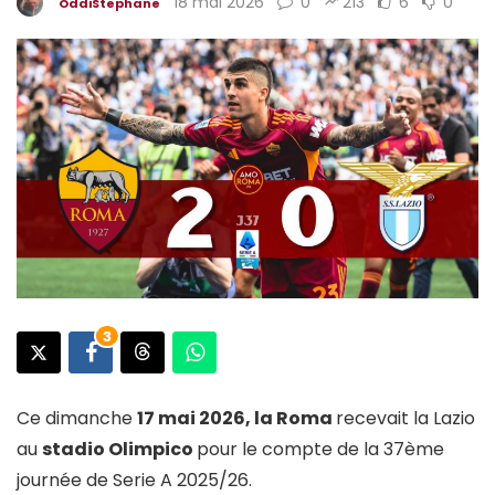
18 mai 2026
0
213
6
0
OddiStephane
3
Ce dimanche
17 mai 2026, la Roma
recevait la Lazio
au
stadio Olimpico
pour le compte de la 37ème
journée de Serie A 2025/26.