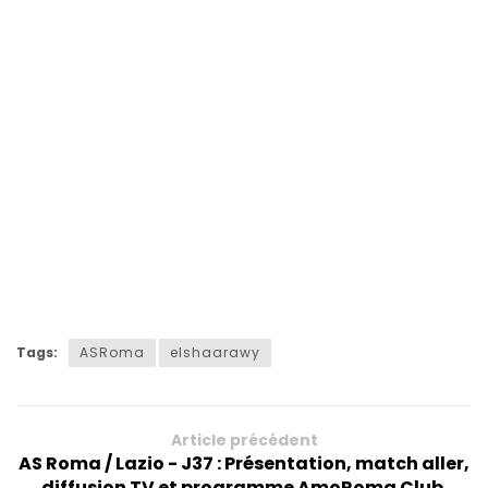
Tags:
ASRoma
elshaarawy
Article précédent
AS Roma / Lazio - J37 : Présentation, match aller,
diffusion TV et programme AmoRoma Club.