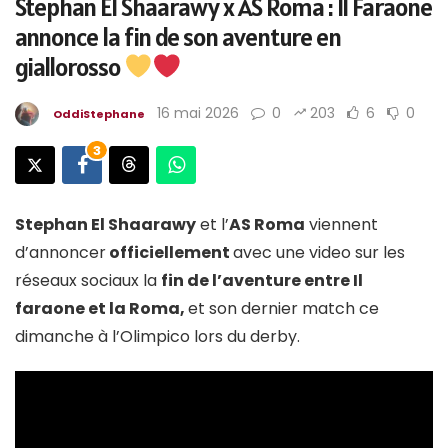
Stephan El Shaarawy x AS Roma : Il Faraone
annonce la fin de son aventure en
giallorosso
16 mai 2026
0
203
6
0
OddiStephane
3
Stephan El Shaarawy
et l’
AS Roma
viennent
d’annoncer
officiellement
avec une video sur les
réseaux sociaux la
fin de l’aventure entre Il
faraone et la Roma,
et son dernier match ce
dimanche à l’Olimpico lors du derby.