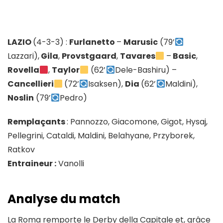
LAZIO
(4-3-3) :
Furlanetto
–
Marusic
(79’
Lazzari),
Gila
,
Provstgaard
,
Tavares
–
Basic
,
Rovella
,
Taylor
(62’
Dele-Bashiru) –
Cancellieri
(72’
Isaksen),
Dia
(62’
Maldini),
Noslin
(79’
Pedro)
Remplaçants
: Pannozzo, Giacomone, Gigot, Hysaj,
Pellegrini, Cataldi, Maldini, Belahyane, Przyborek,
Ratkov
Entraineur :
Vanolli
Analyse du match
La Roma remporte le Derby della Capitale et, grâce