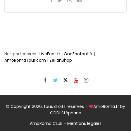
Nos partenaires :
LiveFoot.fr
|
OneFootball.fr
|
AmoRomaTour.com
|
ZeFanShop
© Copyright 2026, tous droits réservés |
AmoRoma.fr by
ODDI Stéphane
AmoRoma CLUB - Mentions légales