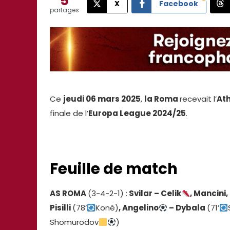
5
X
Facebook
partages
Ce
jeudi 06 mars 2025
,
la Roma
recevait l’
Ath
finale de l’
Europa League 2024/25
.
Feuille de match
AS ROMA
(3-4-2-1) :
Svilar – Celik
, Mancini
Pisilli
(78’
Koné)
, Angelino
– Dybala
(71’
Shomurodov
)