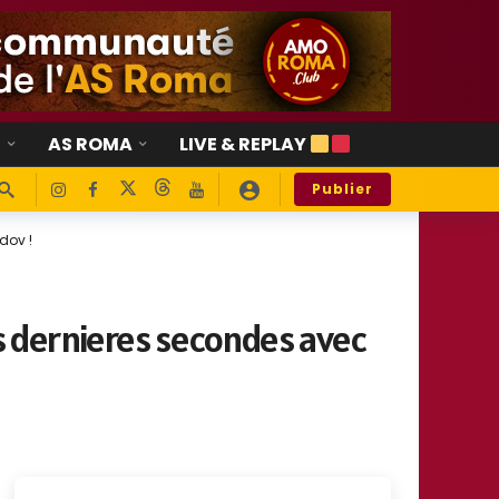
E
AS ROMA
LIVE & REPLAY
Publier
dov !
es dernieres secondes avec