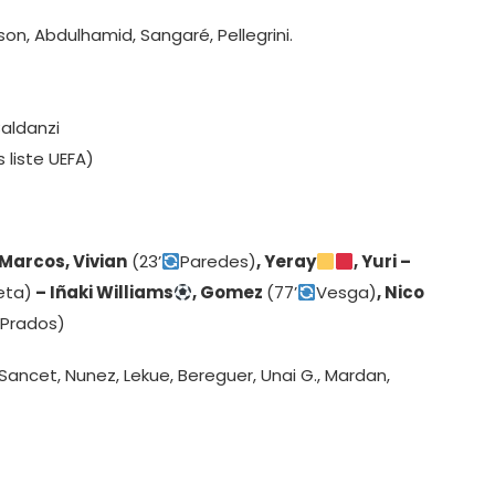
sson, Abdulhamid, Sangaré, Pellegrini.
aldanzi
liste UEFA)
Marcos, Vivian
(23’
Paredes)
, Yeray
, Yuri –
eta)
– Iñaki Williams
, Gomez
(77’
Vesga)
, Nico
Prados)
Sancet, Nunez, Lekue, Bereguer, Unai G., Mardan,