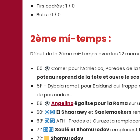
Tirs cadrés :
1
/ 0
Buts : 0 / 0
2ème mi-temps :
Début de la 2ème mi-temps avec les 22 memes
50′
Corner pour l’Athletico, Paredes de l
poteau reprend de la tete et ouvre le sco
51′ – Dybala remet pour Baldanzi qui frappe 
de pas cadrer…
56′
Angelino
égalise pour la Roma
sur u
60′
El Shaarawy
et
Saelemaekers
rem
63′
ATH : Prados et Guruzeta remplacen
71′
Soulé et Shomurodov
remplacent 
72′
Shomurodov