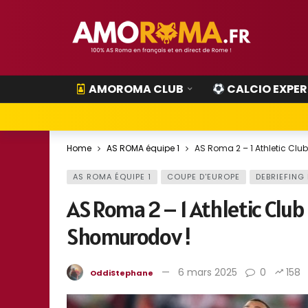
AMOROMA CLUB
CALCIO EXPER
Home
AS ROMA équipe 1
AS Roma 2 – 1 Athletic Cl
AS ROMA ÉQUIPE 1
COUPE D'EUROPE
DEBRIEFING
AS Roma 2 – 1 Athletic Club
Shomurodov !
6 mars 2025
0
158
OddiStephane