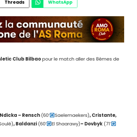
Threads
WhatsApp
letic Club Bilbao
pour le match aller des 8èmes de
, Ndicka – Rensch
(60’
Saelemaekers)
, Cristante,
Soulé)
, Baldanzi
(60’
El Shaarawy)
– Dovbyk
(71’