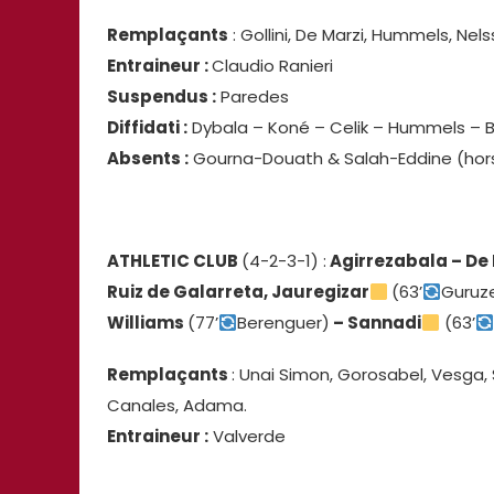
Remplaçants
: Gollini, De Marzi, Hummels, Nel
Entraineur :
Claudio Ranieri
Suspendus :
Paredes
Diffidati :
Dybala – Koné – Celik – Hummels – B
Absents :
Gourna-Douath & Salah-Eddine (hors 
ATHLETIC CLUB
(4-2-3-1) :
Agirrezabala – De 
Ruiz de Galarreta, Jauregizar
(63’
Guruz
Williams
(77’
Berenguer)
– Sannadi
(63’
Remplaçants
: Unai Simon, Gorosabel, Vesga, 
Canales, Adama.
Entraineur :
Valverde