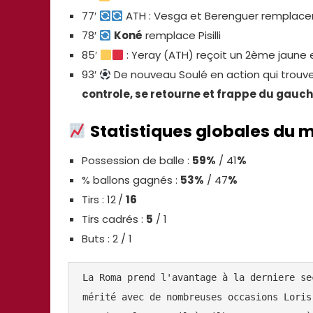
77′
ATH : Vesga et Berenguer remplace
78′
Koné
remplace Pisilli
85′
: Yeray (ATH) reçoit un 2ème jaune e
93′
De nouveau Soulé en action qui trouv
controle, se retourne et frappe du gauc
Statistiques globales du 
Possession de balle :
59%
/ 41
%
% ballons gagnés :
53%
/ 47
%
Tirs : 12
/
16
Tirs cadrés :
5
/ 1
Buts : 2 / 1
La Roma prend l'avantage à la derniere se
mérité avec de nombreuses occasions Loris