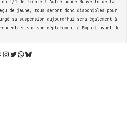
 en 1/4 de finale ! Autre bonne Nouvelle de la 
eçu de jaune, tous seront donc disponibles pour 
urgé sa suspension aujourd'hui sera également à 
concentrer sur son déplacement à Empoli avant de 
hreads
Instagram
Twitter
WhatsApp
Bluesky