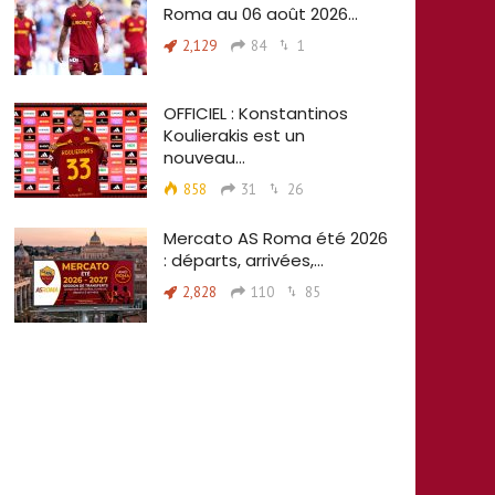
Roma au 06 août 2026…
2,129
84
1
OFFICIEL : Konstantinos
Koulierakis est un
nouveau…
858
31
26
Mercato AS Roma été 2026
: départs, arrivées,…
2,828
110
85