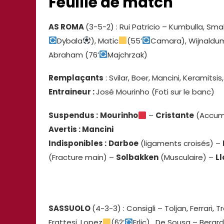
Feuille de match
AS ROMA
(3-5-2) : Rui Patricio – Kumbulla, Smal
Dybala
), Matic
(55’
Camara), Wijnaldu
Abraham (76’
Majchrzak)
Remplaçants
: Svilar, Boer, Mancini, Keramitsis, C
Entraineur :
José Mourinho (Foti sur le banc)
Suspendus :
Mourinho
–
Cristante
(Accum
Avertis : Mancini
Indisponibles :
Darboe
(ligaments croisés) –
(Fracture main) –
Solbakken
(Musculaire) –
Ll
SASSUOLO
(4-3-3) : Consigli – Toljan, Ferrari, T
Frattesi, Lopez
(62’
Erlic) , De Sousa – Berard