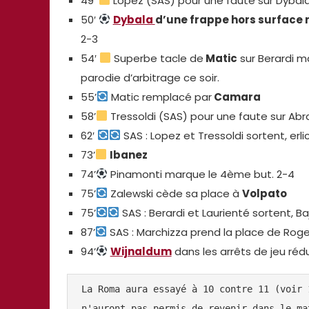
49′
Lopez (SAS) pour une faute sur Dybal
50′
Dybala
d’une frappe hors surface r
2-3
54′
Superbe tacle de
Matic
sur Berardi ma
parodie d’arbitrage ce soir.
55’
Matic remplacé par
Camara
58’
Tressoldi (SAS) pour une faute sur Ab
62′
SAS : Lopez et Tressoldi sortent, erl
73’
Ibanez
74’
Pinamonti marque le 4ème but. 2-4
75’
Zalewski cède sa place à
Volpato
75’
SAS : Berardi et Laurienté sortent, Ba
87’
SAS : Marchizza prend la place de Roge
94’
Wijnaldum
dans les arrêts de jeu rédui
La Roma aura essayé à 10 contre 11 (voir 
n'auront pas permis de revenir dans le ma