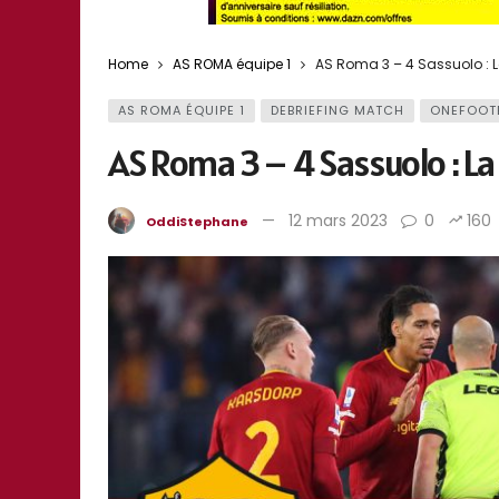
Home
AS ROMA équipe 1
AS Roma 3 – 4 Sassuolo : La
AS ROMA ÉQUIPE 1
DEBRIEFING MATCH
ONEFOOT
AS Roma 3 – 4 Sassuolo : La 
12 mars 2023
0
160
OddiStephane