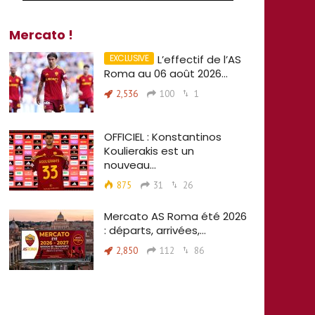
Mercato !
L’effectif de l’AS
Roma au 06 août 2026…
2,536
100
1
OFFICIEL : Konstantinos
Koulierakis est un
nouveau…
875
31
26
Mercato AS Roma été 2026
: départs, arrivées,…
2,850
112
86