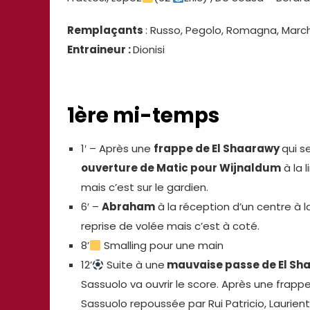
Remplaçants
: Russo, Pegolo, Romagna, Marchi
Entraineur :
Dionisi
1ère mi-temps
1′ – Après une
frappe de El Shaarawy
qui s
ouverture de Matic pour Wijnaldum
à la 
mais c’est sur le gardien.
6′ –
Abraham
à la réception d’un centre à la
reprise de volée mais c’est à coté.
8’
Smalling pour une main
12’
Suite à une
mauvaise passe de El Sh
Sassuolo va ouvrir le score. Après une frapp
Sassuolo repoussée par Rui Patricio, Laurient