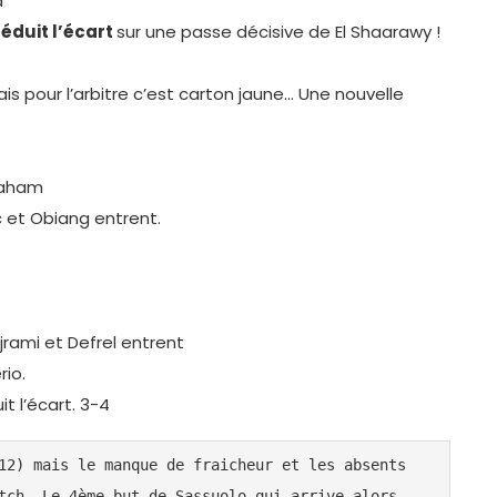
a
éduit l’écart
sur une passe décisive de El Shaarawy !
is pour l’arbitre c’est carton jaune… Une nouvelle
raham
ic et Obiang entrent.
jrami et Defrel entrent
rio.
t l’écart. 3-4
12) mais le manque de fraicheur et les absents 
tch. Le 4ème but de Sassuolo qui arrive alors 