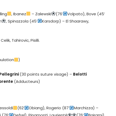
ling
, Ibanez
– Zalewski
(76’
Volpato), Bove (45’
m
, Spinazzola (45’
Karsdorp) – El Shaarawy,
elik, Tahirovic, Pisilli.
ulation
)
Pellegrini
(30 points suture visage) –
Belotti
orente
(Adducteurs)
ressoldi
(62’
Obiang), Rogerio (87’
Marchizza) –
i (76’
Defrel), Pinamonti, Laurienté
(76’
Bajrami).