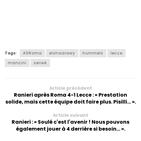
Tags:
ASRoma
elshaarawy
hummels
lecce
mancini
serieA
Article précédent
Ranieri après Roma 4-1 Lecce : « Prestation
solide, mais cette équipe doit faire plus. Pisilli... ».
Article suivant
Ranieri : « Soulé c'est l'avenir ! Nous pouvons
également jouer à 4 derrière si besoin... ».