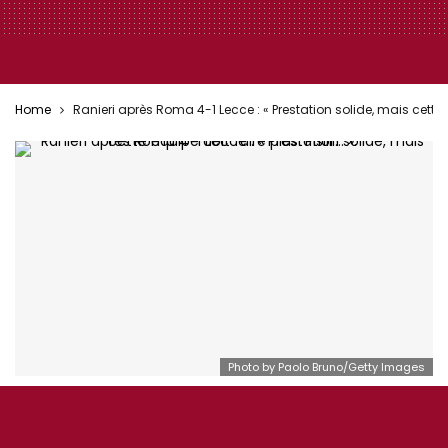
Home
Ranieri après Roma 4-1 Lecce : « Prestation solide, mais cette équ
Photo by Paolo Bruno/Getty Images
AS ROMA ÉQUIPE 1
DEBRIEFING MATCH
ONEFOOTBALL
SÉRIE A