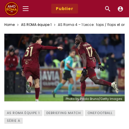
Publier
Home
AS ROMA équipe 1
AS Roma 4 – 1 Lecce : tops / flops et an
Photo by Paolo Bruno/Getty Images
AS ROMA ÉQUIPE 1
DEBRIEFING MATCH
ONEFOOTBALL
SÉRIE A