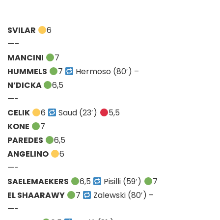
SVILAR
6
—–
MANCINI
7
HUMMELS
7
Hermoso (80′) –
N’DICKA
6,5
—-
CELIK
6
Saud (23′)
5,5
KONE
7
PAREDES
6,5
ANGELINO
6
—-
SAELEMAEKERS
6,5
Pisilli (59′)
7
EL SHAARAWY
7
Zalewski (80′) –
—-