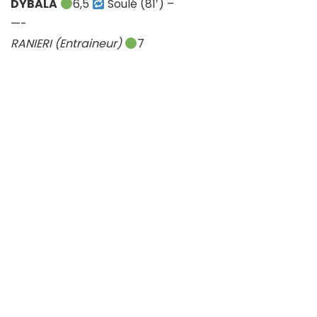
DYBALA
6,5
Soulé (81′) –
—-
RANIERI (Entraineur)
7