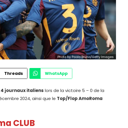
Photo by Paolo Bruno/Getty Images
Threads
WhatsApp
4 journaux italiens
lors de la victoire 5 – 0 de la
écembre 2024, ainsi que le
Top/Flop AmoRoma
oma CLUB