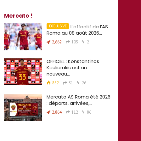
Mercato !
L’effectif de l’AS
Roma au 08 août 2026…
2,662
105
2
OFFICIEL : Konstantinos
Koulierakis est un
nouveau…
882
31
26
Mercato AS Roma été 2026
: départs, arrivées,…
2,864
112
86