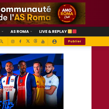
E
AS ROMA
LIVE & REPLAY
Publier