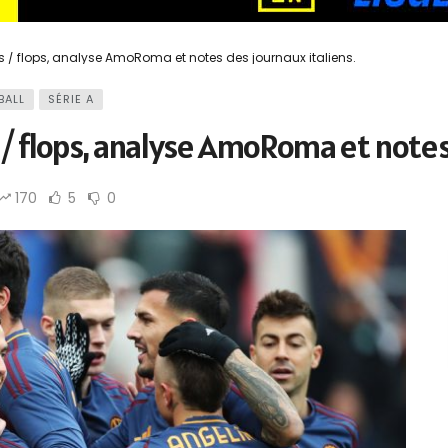
 / flops, analyse AmoRoma et notes des journaux italiens.
BALL
SÉRIE A
 / flops, analyse AmoRoma et notes 
170
5
0