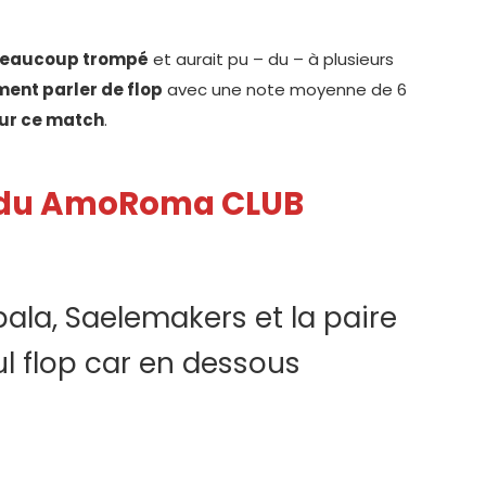
t beaucoup trompé
et aurait pu – du – à plusieurs
ment parler de flop
avec une note moyenne de 6
sur ce match
.
 du AmoRoma CLUB
bala, Saelemakers et la paire
l flop car en dessous