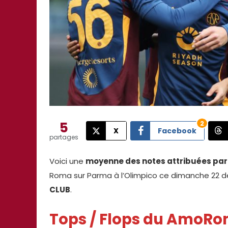
5
2
X
Facebook
partages
Voici une
moyenne des notes attribuées par 
Roma sur Parma à l’Olimpico ce dimanche 22 d
CLUB
.
Tops / Flops du AmoR