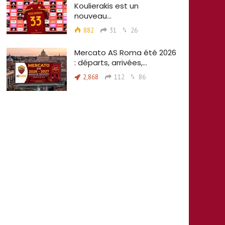
Koulierakis est un
nouveau…
882
31
26
Mercato AS Roma été 2026
: départs, arrivées,…
2,868
112
86