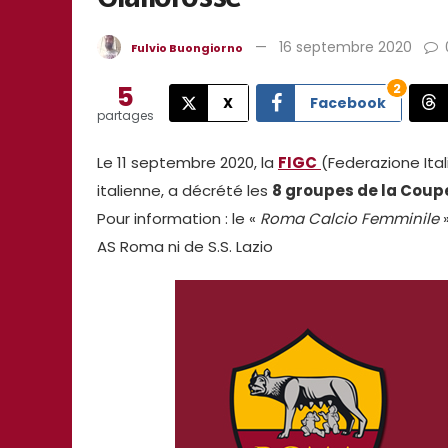
16 septembre 2020
Fulvio Buongiorno
5
2
X
Facebook
partages
Le 11 septembre 2020, la
FIGC
(Federazione Ital
italienne, a décrété les
8 groupes de la Coupe
Pour information : le «
Roma Calcio Femminile
»
AS Roma ni de S.S. Lazio