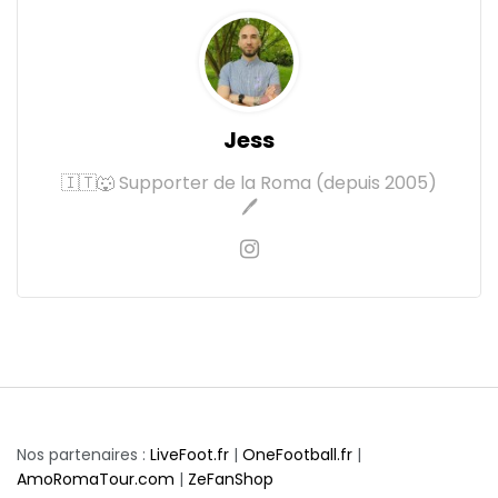
Jess
🇮🇹🐺 Supporter de la Roma (depuis 2005)
🖊
Nos partenaires :
LiveFoot.fr
|
OneFootball.fr
|
AmoRomaTour.com
|
ZeFanShop