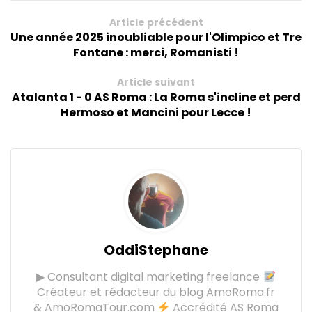
Article précédent
Une année 2025 inoubliable pour l'Olimpico et Tre
Fontane : merci, Romanisti !
Article suivant
Atalanta 1 - 0 AS Roma : La Roma s'incline et perd
Hermoso et Mancini pour Lecce !
OddiStephane
▶ Consultant digital marketing freelance
Créateur et rédacteur du blog AmoRoma.fr
& AmoRomaTour.com
Accrédité AS Roma