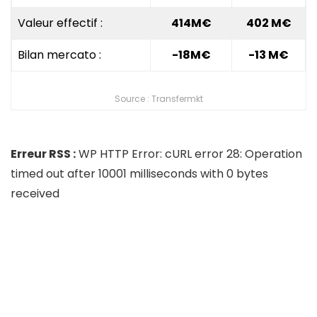
Valeur effectif :
414
M€
402
M€
Bilan mercato :
-18M€
-13 M€
Source : Transfermkt
Erreur RSS :
WP HTTP Error: cURL error 28: Operation
timed out after 10001 milliseconds with 0 bytes
received