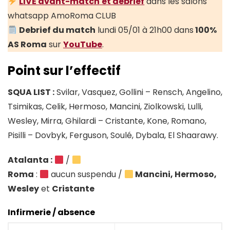
LIVE avant-match
et debrief
dans les salons
whatsapp AmoRoma CLUB
Debrief du match
lundi 05/01 à 21h00 dans
100%
AS Roma
sur
YouTube
.
Point sur l’effectif
SQUA LIST :
Svilar, Vasquez, Gollini – Rensch, Angelino,
Tsimikas, Celik, Hermoso, Mancini, Ziolkowski, Lulli,
Wesley, Mirra, Ghilardi – Cristante, Kone, Romano,
Pisilli – Dovbyk, Ferguson, Soulé, Dybala, El Shaarawy.
Atalanta :
/
Roma
:
aucun suspendu /
Mancini, Hermoso,
Wesley
et
Cristante
Infirmerie / absence