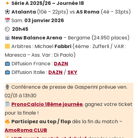
Série A 2025/26 – Journée 18
Atalanta
(10è – 22pts) vs
AS Roma
(4è – 33pts)
Sam.
03 janvier 2026
⏲
20h45
New Balance Arena
– Bergame (24.950 places)
Arbitres : Michael
Fabbri
(4ème : Zufferli / VAR :
Maresca – Ass. Var : Di Paolo)
Diffusion France :
DAZN
Diffusion Italie :
DAZN
/
SKY
Conférence de presse de Gasperini prévue ven.
02/01 à 13h30
PronoCalcio 18ème journée
, gagnez votre ticket
pour la finale !
Participez au top / flop
dès la fin du match –
AmoRoma CLUB