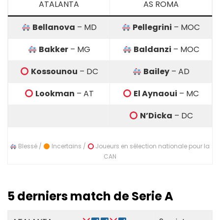
ATALANTA
AS ROMA
Bellanova
– MD
Pellegrini
– MOC
Bakker
– MG
Baldanzi
– MOC
Kossounou
– DC
Bailey
– AD
Lookman
– AT
El Aynaoui
– MC
N’Dicka
– DC
Blessé /
Incertains /
Joueurs en sélection nationale pour la
CAN
5 derniers match de Serie A