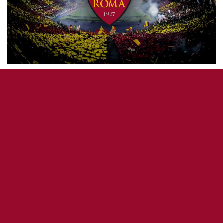
AS ROMA ÉQUIPE 1
Une année 2025 inoubliable pour
l’Olimpico et Tre Fontane : merci,
Romanisti !
1 janvier 2026
1
163
5
0
OddiStephane
2
L’Olimpico reste l’un des stades les plus remplis