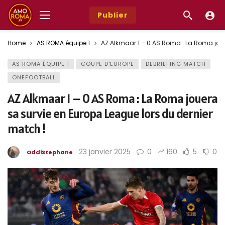
Publier
Home
AS ROMA équipe 1
AZ Alkmaar 1 – 0 AS Roma : La Roma joue
AS ROMA ÉQUIPE 1
COUPE D'EUROPE
DEBRIEFING MATCH
ONEFOOTBALL
AZ Alkmaar 1 – 0 AS Roma : La Roma jouera
sa survie en Europa League lors du dernier
match !
23 janvier 2025
0
160
5
0
OddiStephane