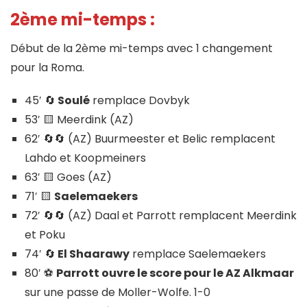
2ème mi-temps :
Début de la 2ème mi-temps avec 1 changement
pour la Roma.
45′ 🔄
Soulé
remplace Dovbyk
53′ 🟨 Meerdink (AZ)
62′ 🔄🔄 (AZ) Buurmeester et Belic remplacent
Lahdo et Koopmeiners
63′ 🟨 Goes (AZ)
71′ 🟨
Saelemaekers
72′ 🔄🔄 (AZ) Daal et Parrott remplacent Meerdink
et Poku
74′ 🔄
El Shaarawy
remplace Saelemaekers
80′ ⚽
Parrott ouvre le score pour le AZ Alkmaar
sur une passe de Moller-Wolfe. 1-0