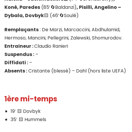
Koné, Paredes
(85’🔄️Baldanzi)
, Pisilli, Angelino –
Dybala, Dovbyk
🟨 (46’🔄️Soulé)
Remplaçants
: De Marzi, Marcaccini, Abdhulamid,
Hermoso, Mancini, Pellegrini, Zalewski, Shomurodov.
Entraineur :
Claudio Ranieri
Suspendus :
–
Diffidati :
–
Absents :
Cristante (blessé) – Dahl (hors liste UEFA)
1ère mi-temps
19′ 🟨 Dovbyk
35′ 🟨 Hummels