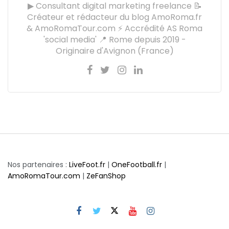
▶ Consultant digital marketing freelance 📝
Créateur et rédacteur du blog AmoRoma.fr
& AmoRomaTour.com ⚡ Accrédité AS Roma
'social media' 📍 Rome depuis 2019 -
Originaire d'Avignon (France)
Nos partenaires :
LiveFoot.fr
|
OneFootball.fr
|
AmoRomaTour.com
|
ZeFanShop