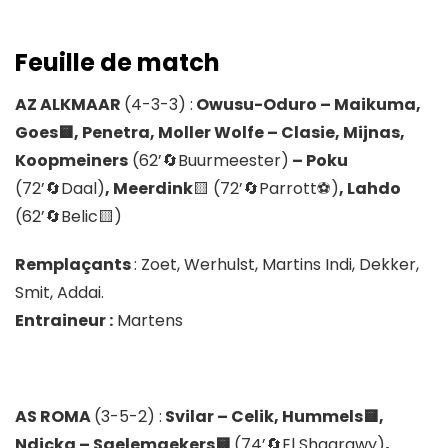
Feuille de match
AZ ALKMAAR
(4-3-3) :
Owusu-Oduro – Maikuma,
Goes🟨, Penetra, Moller Wolfe – Clasie, Mijnas,
Koopmeiners
(62’🔄️Buurmeester)
– Poku
(72’🔄️Daal)
, Meerdink
🟨 (72’🔄️Parrott⚽)
, Lahdo
(62’🔄️Belic🟨)
Remplaçants
: Zoet, Werhulst, Martins Indi, Dekker,
Smit, Addai.
Entraineur :
Martens
AS ROMA
(3-5-2) :
Svilar – Celik, Hummels🟨,
Ndicka – Saelemaekers🟨
(74’🔄️El Shaarawy)
,