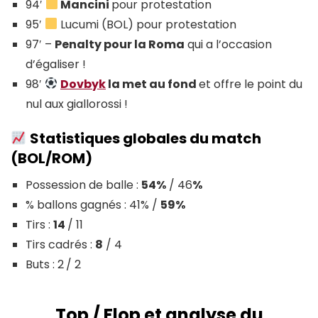
94′
Mancini
pour protestation
95′
Lucumi (BOL) pour protestation
97′ –
Penalty pour la Roma
qui a l’occasion
d’égaliser !
98′
Dovbyk
la met au fond
et offre le point du
nul aux giallorossi !
Statistiques globales du match
(BOL/ROM)
Possession de balle :
54%
/ 46
%
% ballons gagnés : 41% /
59%
Tirs :
14
/ 11
Tirs cadrés :
8
/ 4
Buts : 2
/ 2
Top / Flop et analyse du