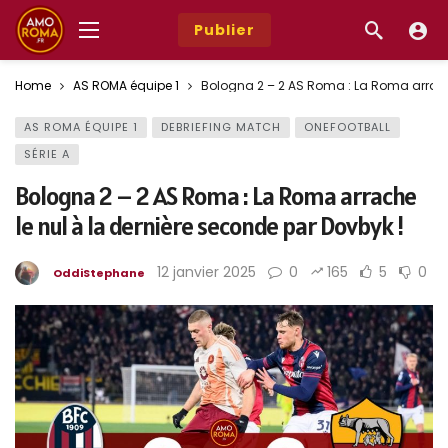
Publier
Home
AS ROMA équipe 1
Bologna 2 – 2 AS Roma : La Roma arrache
AS ROMA ÉQUIPE 1
DEBRIEFING MATCH
ONEFOOTBALL
SÉRIE A
Bologna 2 – 2 AS Roma : La Roma arrache
le nul à la dernière seconde par Dovbyk !
12 janvier 2025
0
165
5
0
OddiStephane