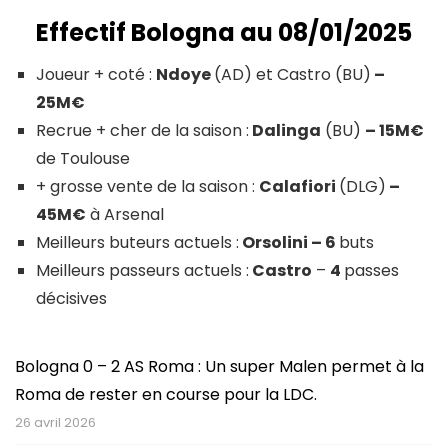
Effectif Bologna au 08/01/2025
Joueur + coté :
Ndoye
(AD) et Castro (BU)
–
25M€
Recrue + cher de la saison :
Dalinga
(BU)
– 15M€
de Toulouse
+ grosse vente de la saison :
Calafiori
(DLG)
–
45M€
à Arsenal
Meilleurs buteurs actuels :
Orsolini
– 6
buts
Meilleurs passeurs actuels :
Castro
–
4
passes
décisives
Bologna 0 – 2 AS Roma : Un super Malen permet à la
Roma de rester en course pour la LDC.
26 avril 2026