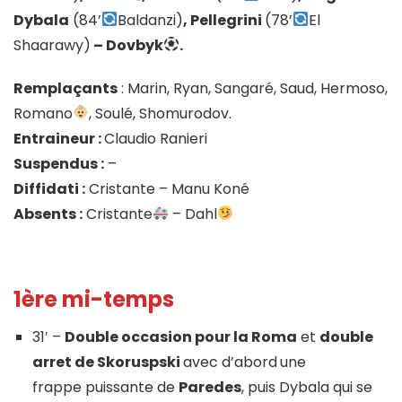
Dybala
(84’
Baldanzi)
, Pellegrini
(78’
El
Shaarawy)
– Dovbyk
.
Remplaçants
: Marin, Ryan, Sangaré, Saud, Hermoso,
Romano
, Soulé, Shomurodov.
Entraineur :
Claudio Ranieri
Suspendus :
–
Diffidati :
Cristante – Manu Koné
Absents :
Cristante
– Dahl
1ère mi-temps
31′ –
Double occasion pour la Roma
et
double
arret de Skoruspski
avec d’abord
une
frappe puissante de
Paredes
, puis Dybala qui se