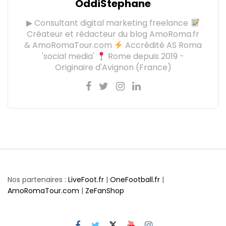
OddiStephane
▶ Consultant digital marketing freelance
Créateur et rédacteur du blog AmoRoma.fr
& AmoRomaTour.com
Accrédité AS Roma
'social media'
Rome depuis 2019 -
Originaire d'Avignon (France)
Nos partenaires :
LiveFoot.fr
|
OneFootball.fr
|
AmoRomaTour.com
|
ZeFanShop