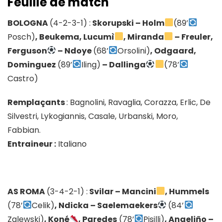
Feuille de match
BOLOGNA
(4-2-3-1) :
Skorupski – Holm
(89’
Posch)
, Beukema, Lucumì
, Miranda
– Freuler,
Ferguson
– Ndoye
(68’
Orsolini)
, Odgaard,
Dominguez
(89’
Iling)
– Dallinga
(78’
Castro)
Remplaçants
: Bagnolini, Ravaglia, Corazza, Erlic, De
Silvestri, Lykogiannis, Casale, Urbanski, Moro,
Fabbian.
Entraineur :
Italiano
AS ROMA
(3-4-2-1) :
Svilar – Mancini
, Hummels
(78’
Celik)
, Ndicka – Saelemaekers
(84’
Zalewski)
, Koné
, Paredes
(78’
Pisilli)
, Angeliño –