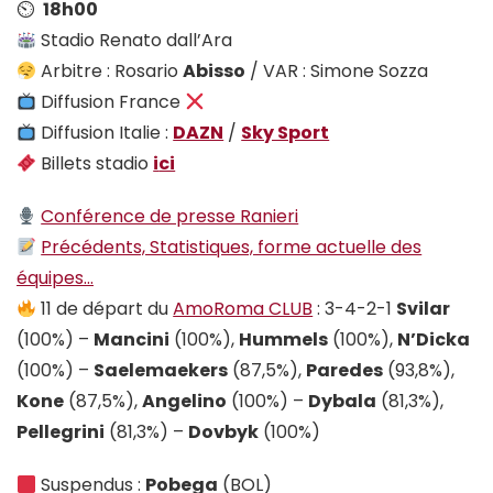
⏲
18h00
Stadio Renato dall’Ara
Arbitre : Rosario
Abisso
/ VAR : Simone Sozza
Diffusion France
Diffusion Italie :
DAZN
/
Sky Sport
Billets stadio
i
ci
Conférence de presse Ranieri
Précédents, Statistiques, forme actuelle des
équipes…
11 de départ du
AmoRoma CLUB
: 3-4-2-1
Svilar
(100%) –
Mancini
(100%),
Hummels
(100%),
N’Dicka
(100%) –
Saelemaekers
(87,5%),
Paredes
(93,8%),
Kone
(87,5%),
Angelino
(100%) –
Dybala
(81,3%),
Pellegrini
(81,3%) –
Dovbyk
(100%)
Suspendus :
Pobega
(BOL)