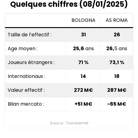
Quelques chiffres (08/01/2025)
BOLOGNA
AS ROMA
Taille de l’effectif :
31
26
Age moyen :
25,6
ans
26,
5 ans
Joueurs étrangers :
71
%
73,1
%
Internationaux :
14
18
Valeur effectif :
272
M€
287
M€
Bilan mercato :
+51 M€
-65 M€
Source : Transfermkt