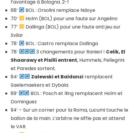
l’avantage à Bologna. 2-1
68′
BOL : Orsolini remplace Ndoye
70′
Holm (BOL) pour une faute sur Angelino
77′
Dallinga (BOL) pour une faute anti jeu sur
Svilar
78′
BOL : Castro remplace Dallinga
78′
3 changements pour Ranieri !
Celik, El
Shaarawy et Pisilli entrent
, Hummels, Pellegrini
et Paredes sortent.
84′
Zalewski et Baldanzi
remplacent
Saelemaekers et Dybala
89′
BOL : Posch et Iling remplacent Holm et
Dominguez
94′ – Sur un corner pour la Roma, Lucumi touche le
ballon de la main. L’arbitre ne siffle pas et attend
le VAR.