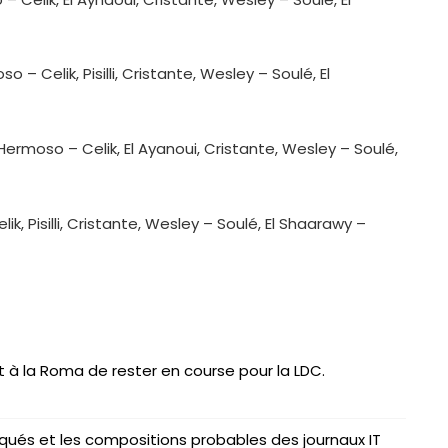
so – Celik, Pisilli, Cristante, Wesley – Soulé, El
, Hermoso – Celik, El Ayanoui, Cristante, Wesley – Soulé,
lik, Pisilli, Cristante, Wesley – Soulé, El Shaarawy –
nstagram
Twitter
Facebook
Spotify
Threads
 à la Roma de rester en course pour la LDC.
qués et les compositions probables des journaux IT