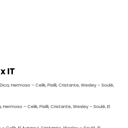
x IT
’Dica, Hermoso – Celik, Pisilli, Cristante, Wesley – Soulé,
a, Hermoso – Celik, Pisilli, Cristante, Wesley – Soulé, El
 – Celik, El Aynaoui, Cristante, Wesley – Soulé, El