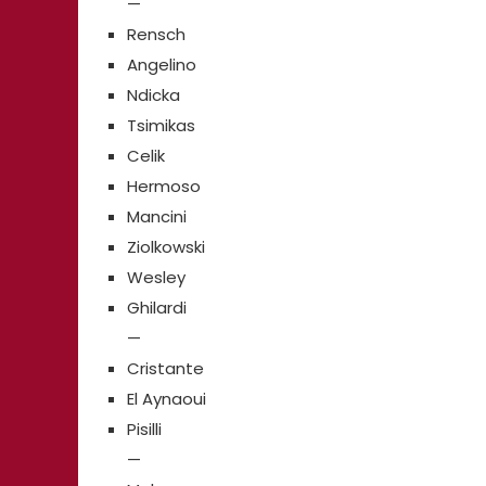
—
Rensch
Angelino
Ndicka
Tsimikas
Celik
Hermoso
Mancini
Ziolkowski
Wesley
Ghilardi
—
Cristante
El Aynaoui
Pisilli
—