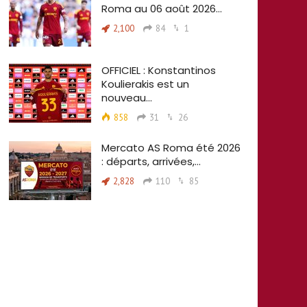
Roma au 06 août 2026…
2,100
84
1
OFFICIEL : Konstantinos
Koulierakis est un
nouveau…
858
31
26
Mercato AS Roma été 2026
: départs, arrivées,…
2,828
110
85