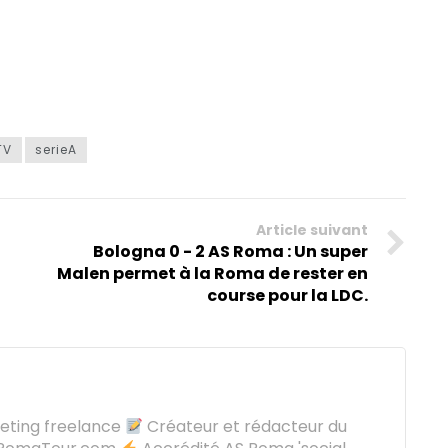
TV
serieA
Article suivant
Bologna 0 - 2 AS Roma : Un super
Malen permet à la Roma de rester en
course pour la LDC.
keting freelance
Créateur et rédacteur du