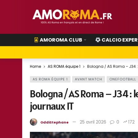
AMOROMA CLUB
CALCIO EXPER
Home
AS ROMA équipe 1
Bologna / AS Roma – J34 : 
AS ROMA ÉQUIPE 1
AVANT MATCH
ONEFOOTBALL
Bologna / AS Roma – J34 : 
journaux IT
25 avril 2026
0
172
OddiStephane