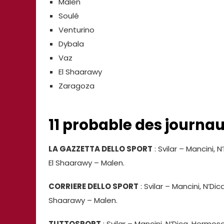
Malen
Soulé
Venturino
Dybala
Vaz
El Shaarawy
Zaragoza
11 probable des journau
LA GAZZETTA DELLO SPORT
: Svilar – Mancini, N
El Shaarawy – Malen.
CORRIERE DELLO SPORT
: Svilar – Mancini, N’Dic
Shaarawy – Malen.
TUTTOSPORT
: Svilar – Mancini, N’Dica, Hermoso