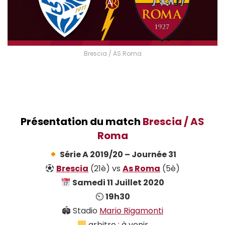
Brescia / AS Roma
Présentation du match
Brescia / AS
Roma
Série A 2019/20 – Journée 31
Brescia
(21è) vs
As Roma
(5è)
Samedi 11 Juillet 2020
⏲
19h30
🏟 Stadio
Mario Rigamonti
arbitre : à venir