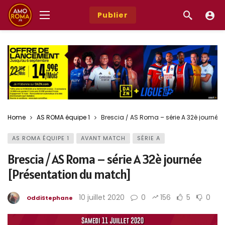
Publier
Home
AS ROMA équipe 1
Brescia / AS Roma – série A 32è journée
AS ROMA ÉQUIPE 1
AVANT MATCH
SÉRIE A
Brescia / AS Roma – série A 32è journée
[Présentation du match]
10 juillet 2020
0
156
5
0
OddiStephane