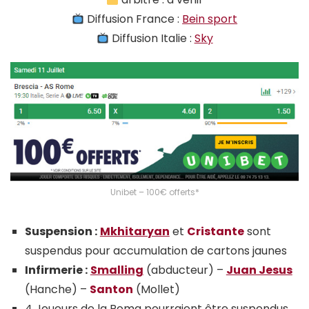
Diffusion France :
Bein sport
Diffusion Italie :
Sky
Unibet – 100€ offerts*
Suspension :
Mkhitaryan
et
Cristante
sont
suspendus pour accumulation de cartons jaunes
Infirmerie :
Smalling
(abducteur) –
Juan Jesus
(Hanche) –
Santon
(Mollet)
4 Joueurs de la Roma pourraient être suspendus