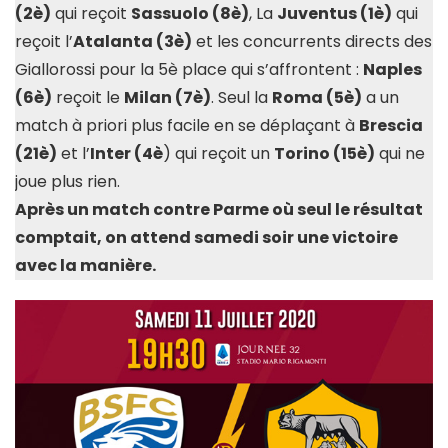
(2è)
qui reçoit
Sassuolo (8è)
, La
Juventus (1è)
qui
reçoit l’
Atalanta (3è)
et les concurrents directs des
Giallorossi pour la 5è place qui s’affrontent :
Naples
(6è)
reçoit le
Milan (7è)
. Seul la
Roma (5è)
a un
match à priori plus facile en se déplaçant à
Brescia
(21è)
et l’
Inter (4è
) qui reçoit un
Torino (15è)
qui ne
joue plus rien.
Après un match contre Parme où seul le résultat
comptait, on attend samedi soir une victoire
avec la manière.