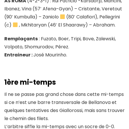
AS ROMA
(4-2-3-1) : Rui Patricio -Karsdorp, Mancini,
Ibanez, Vina (57′ Afena-Gyan) – Cristante, Veretout
(90′ Kumbulla) – Zaniolo
(80′ Calafiori), Pellegrini
(c)
, Mkhitaryan (46′ El Shaarawy) – Abraham.
Remplaçants
: Fuzato, Boer, Tripi, Bove, Zalewski,
Volpato, Shomurodov, Pérez.
Entraineur :
José Mourinho.
1ère mi-temps
Il ne se passe pas grand chose dans cette mi-temps
si ce n’est une barre transversale de Bellanova et
quelques tentatives des Giallorossi, mais sans trouver
le chemin des filets.
L’arbitre siffle la mi-temps avec un socre de 0-0.