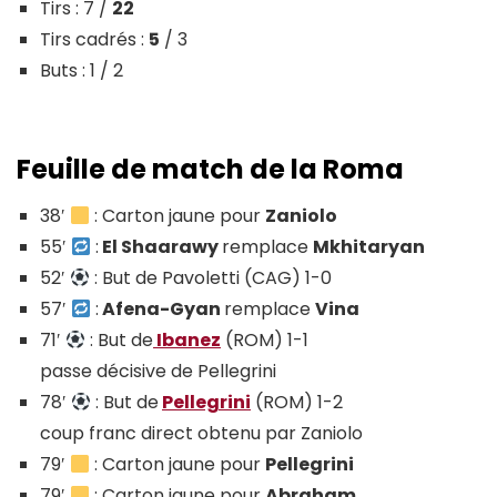
Tirs : 7 /
22
Tirs cadrés :
5
/ 3
Buts : 1 / 2
Feuille de match de la Roma
38′
: Carton jaune pour
Zaniolo
55′
:
El Shaarawy
remplace
Mkhitaryan
52′
: But de Pavoletti (CAG) 1-0
57′
:
Afena-Gyan
remplace
Vina
71′
: But de
Ibanez
(ROM) 1-1
passe décisive de Pellegrini
78′
: But de
Pellegrini
(ROM) 1-2
coup franc direct obtenu par Zaniolo
79′
: Carton jaune pour
Pellegrini
79′
: Carton jaune pour
Abraham