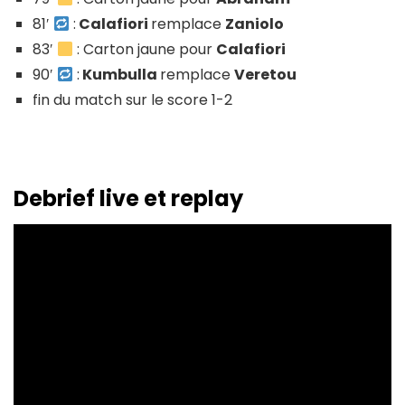
81′
:
Calafiori
remplace
Zaniolo
83′
: Carton jaune pour
Calafiori
90′
:
Kumbulla
remplace
Veretou
fin du match sur le score 1-2
Debrief live et replay