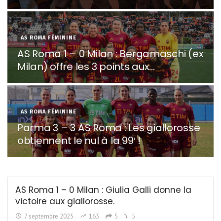
AS ROMA FÉMININE
AS Roma 1 – 0 Milan : Bergamaschi (ex
Milan) offre les 3 points aux
giallorosse !
AS ROMA FÉMININE
Parma 3 – 3 AS Roma : Les giallorosse
obtiennent le nul à la 99′ !
AS Roma 1 – 0 Milan : Giulia Galli donne la
victoire aux giallorosse.
7 septembre 2025
163
5
5