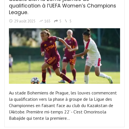
qualification à l’UEFA Women’s Champions
League.
29 août 2025
165
5
5
Au stade Bohemiens de Prague, les louves commencent
la qualification vers la phase à groupe de la Ligue des
Championnes en faisant face au club du Kazakstan de
l’Aktobe. Première mi-temps 22’ - C’est Omorinsola
Babajide qui tente la premiere…