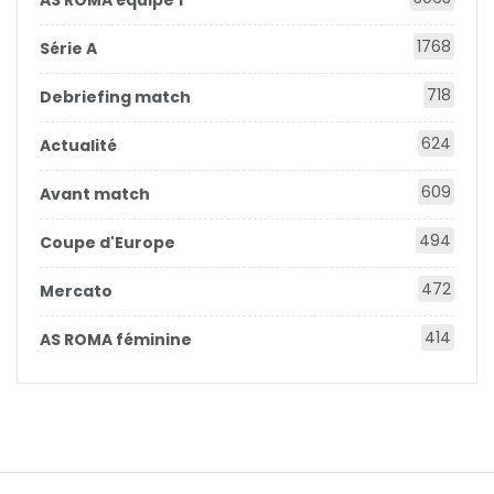
AS ROMA équipe 1
1768
Série A
718
Debriefing match
624
Actualité
609
Avant match
494
Coupe d'Europe
472
Mercato
414
AS ROMA féminine