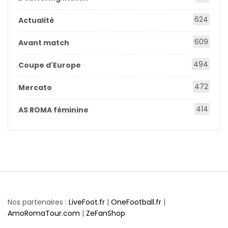
624
Actualité
609
Avant match
494
Coupe d'Europe
472
Mercato
414
AS ROMA féminine
Nos partenaires :
LiveFoot.fr
|
OneFootball.fr
|
AmoRomaTour.com
|
ZeFanShop