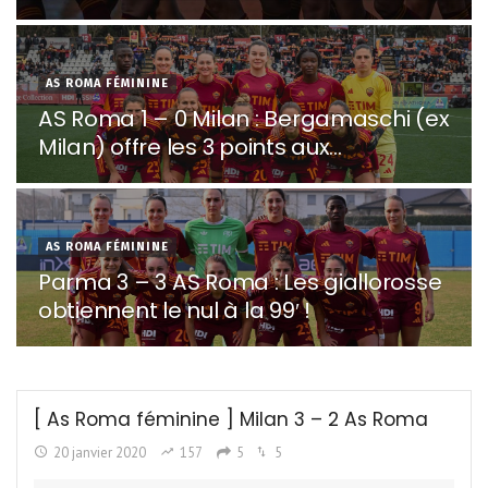
AS ROMA FÉMININE
AS Roma 1 – 0 Milan : Bergamaschi (ex
Milan) offre les 3 points aux
giallorosse !
AS ROMA FÉMININE
Parma 3 – 3 AS Roma : Les giallorosse
obtiennent le nul à la 99′ !
[ As Roma féminine ] Milan 3 – 2 As Roma
20 janvier 2020
157
5
5