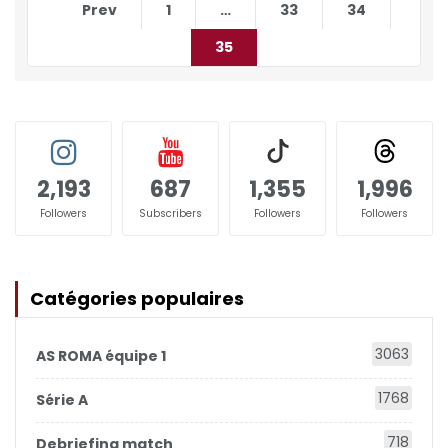
Prev
1
…
33
34
35
2,193
687
1,355
1,996
Followers
Subscribers
Followers
Followers
Catégories populaires
3063
AS ROMA équipe 1
1768
Série A
718
Debriefing match