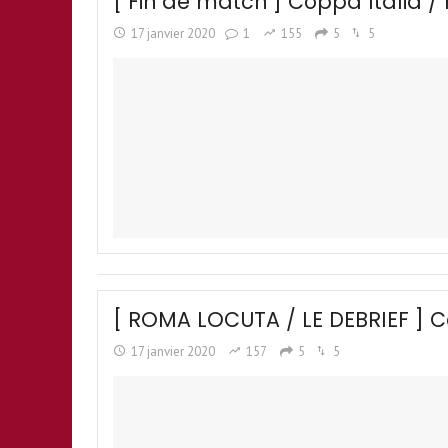
[ Fin de match ] Coppa Italia 
17 janvier 2020
1
155
5
5
[ ROMA LOCUTA / LE DEBRIEF ] C
17 janvier 2020
157
5
5