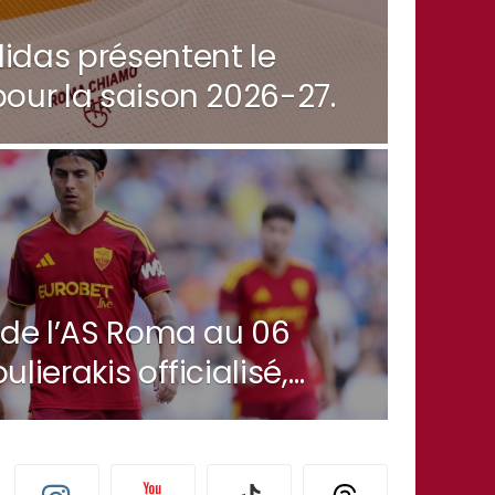
idas présentent le
our la saison 2026-27.
f de l’AS Roma au 06
lierakis officialisé,
ours en attente.