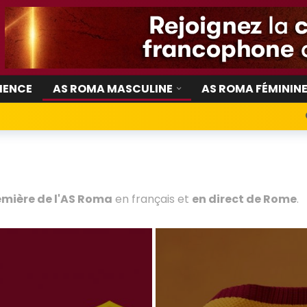
IENCE
AS ROMA MASCULINE
AS ROMA FÉMININ
remière de l'AS Roma
en français et
en direct de Rome
.