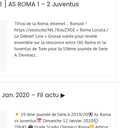
E ] AS ROMA 1 – 2 Juventus
Tifosi de la Roma, internet… Bonsoir !
https://youtu.be/NiL7KnuZXGE « Roma Locuta /
Le Debrief Live » Grosse soirée pour revenir
ensemble sur la rencontre entre l'AS Roma et la
Juventus de Turin pour la 19ème journée de Serie
A. Devenez…
 Jan. 2020 – Fil actu ▶
19 ème journée de Série A 2019/20
As Roma
vs Juventus
Dimanche 12 Janvier 2020⏲
20h45 🏟 Stade Stadio Olimpico Roma
Arbitre :