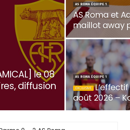
AS ROMA ÉQUIPE 1
AS Roma et Ad
maillot away p
1,084
AMICAL] le 08
AS ROMA ÉQUIPE 1
res, diffusion
L’effecti
août 2026 – Kou
Pellegrini touj
2,465