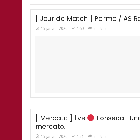
[ Jour de Match ] Parme / AS R
15 janvier 2020
160
5
5
[ Mercato ] live
Fonseca : Und
mercato…
15 janvier 2020
153
5
5