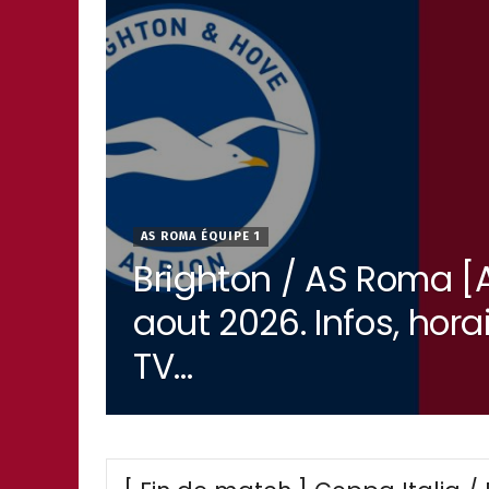
AS ROMA ÉQUIPE 1
Brighton / AS Roma [
aout 2026. Infos, horai
TV…
1,844