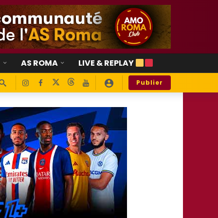
E
AS ROMA
LIVE & REPLAY
Publier