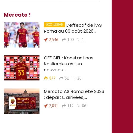
Mercato !
L’effectif de l’AS
Roma au 06 août 2026…
2,546
100
1
OFFICIEL : Konstantinos
Koulierakis est un
nouveau…
877
31
26
Mercato AS Roma été 2026
: départs, arrivées,…
2,851
112
86