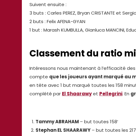
Suivent ensuite :
3 buts : Carles PEREZ, Bryan CRISTANTE et Sergi
2 buts : Felix AFENA-GYAN
1 but : Marash KUMBULLA, Gianluca MANCINI, Ed
Classement du ratio m
Intéressons nous maintenant à l’efficacité des
compte
que les joueurs ayant marqué au 
en tête avec 1 but marqué toutes les 158 minut
complété par
El Shaarawy
et
Pellegrini
. En
g
Tammy ABRAHAM
– but toutes 158′
Stephan EL SHAARAWY
– but toutes les 217