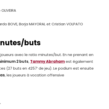
o OLIVEIRA
uardo BOVE, Borja MAYORAL et Cristian VOLPATO
inutes/buts
 joueurs avec le ratio minutes/but. En ne prenant en
minimum 2 buts
,
Tammy Abraham
est également
es (27 buts en 4257′ de jeu). Le podium est ensuite
ras
, les joueurs à vocation offensive
′