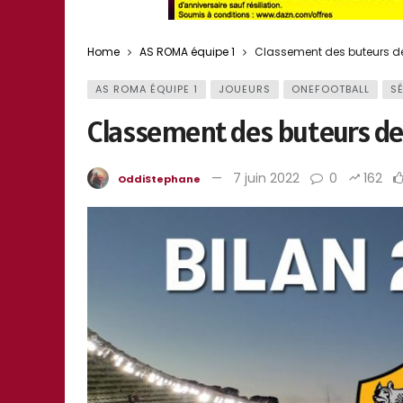
Home
AS ROMA équipe 1
Classement des buteurs de
AS ROMA ÉQUIPE 1
JOUEURS
ONEFOOTBALL
SÉ
Classement des buteurs de 
7 juin 2022
0
162
OddiStephane