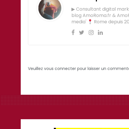
▶ Consultant digital mar
blog AmoRoma.fr & Am
media'
Rome depuis 201
Veuillez vous connecter pour laisser un commenta