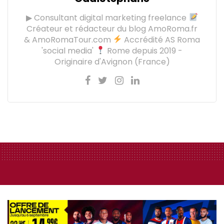
▶ Consultant digital marketing freelance
Créateur et rédacteur du blog AmoRoma.fr
& AmoRomaTour.com
Accrédité AS Roma
'social media'
Rome depuis 2019 -
Originaire d'Avignon (France)