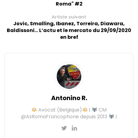
Roma" #2
Article suivant
Jovic, Smalling, Ibanez, Torreira, Diawara,
Baldissoni... L’actu et le mercato du 29/09/2020
en bref
Antonino R.
Avocat (Belgique)
|
CM
@AsRomaFrancophone depuis 2013
|