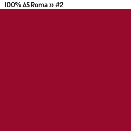
100% AS Roma » #2
29 septembre 2020
0
155
5
0
Dario Romeo
2
▶︎▶︎ Replay
La Libre antenne
du 28/09/20.