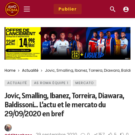
Publier
Home
Actualité
Jovic, Smalling, Ibanez, Torreira, Diawara, Baldi
ACTUALITÉ
AS ROMA ÉQUIPE 1
MERCATO
Jovic, Smalling, Ibanez, Torreira, Diawara,
Baldissoni… L’actu et le mercato du
29/09/2020 en bref
29 septembre 2020
0
157
5
0
OddiStephane