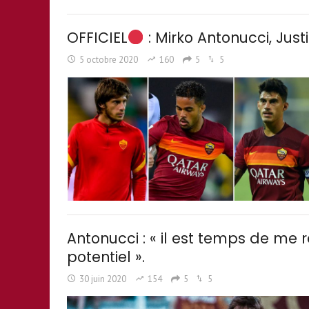
OFFICIEL
: Mirko Antonucci, Justi
5 octobre 2020
160
5
5
Antonucci : « il est temps de me 
potentiel ».
30 juin 2020
154
5
5