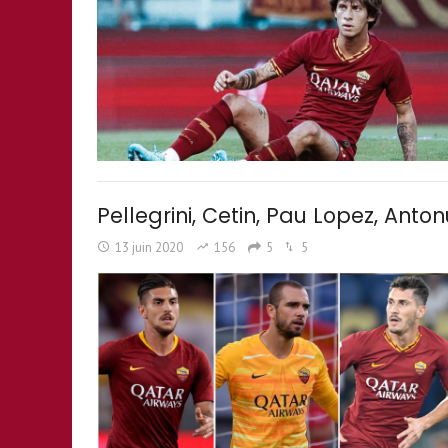
Pellegrini, Cetin, Pau Lopez, Anton
13 juin 2020
156
5
5