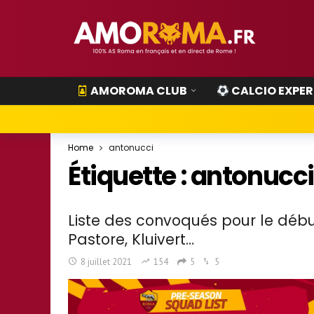
AMOROMA CLUB
CALCIO EXPER
Home
antonucci
Étiquette :
antonucci
Liste des convoqués pour le débu
Pastore, Kluivert…
8 juillet 2021
154
5
5