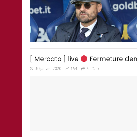
[ Mercato ] live
Fermeture dema
30 janvier 2020
154
5
5