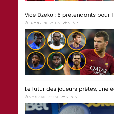
Vice Dzeko : 6 prétendants pour 1
16 mai 2020
159
5
5
Le futur des joueurs prêtés, une
9 mai 2020
161
5
5