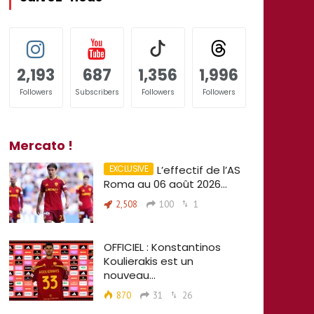
2,193
687
1,356
1,996
Followers
Subscribers
Followers
Followers
Mercato !
L’effectif de l’AS
Roma au 06 août 2026…
2,508
100
1
OFFICIEL : Konstantinos
Koulierakis est un
nouveau…
870
31
26