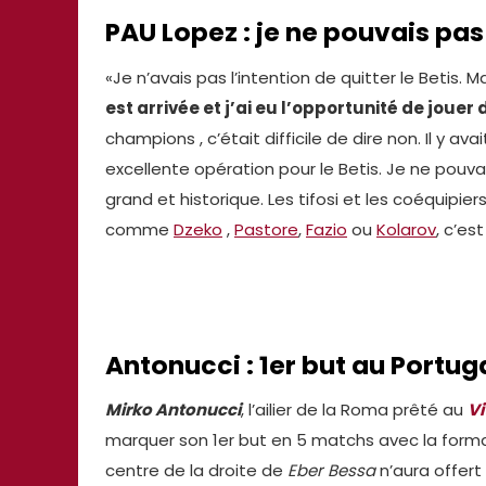
PAU Lopez : je ne pouvais pas
«Je n’avais pas l’intention de quitter le Betis. M
est arrivée et j’ai eu l’opportunité de jouer
champions , c’était difficile de dire non. Il y a
excellente opération pour le Betis. Je ne pouva
grand et historique. Les tifosi et les coéquipiers
comme
Dzeko
,
Pastore
,
Fazio
ou
Kolarov
, c’es
Antonucci : 1er but au Portug
Mirko Antonucci
, l’ailier de la Roma prêté au
Vi
marquer son 1er but en 5 matchs avec la forma
centre de la droite de
Eber Bessa
n’aura offert