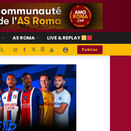
E
AS ROMA
LIVE & REPLAY
Publier