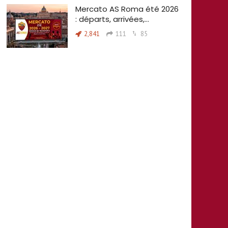
Mercato AS Roma été 2026
: départs, arrivées,…
2,841
111
85