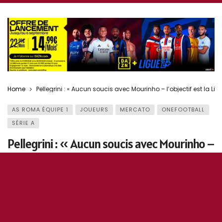
Home
Pellegrini : « Aucun soucis avec Mourinho – l’objectif est la 
AS ROMA ÉQUIPE 1
JOUEURS
MERCATO
ONEFOOTBALL
SÉRIE A
Pellegrini : « Aucun soucis avec Mourinho –
l’objectif est la Ligue des Champions »
9 août 2024
0
156
5
0
OddiStephane