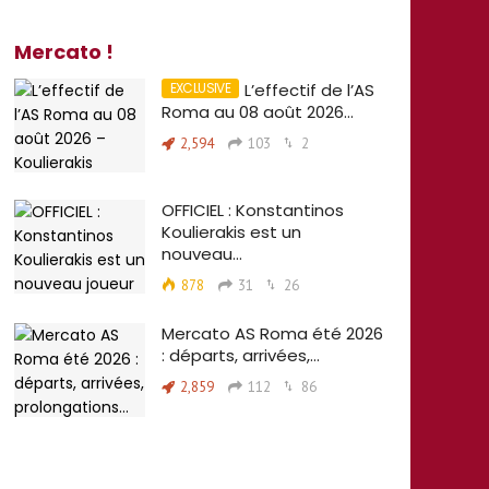
Mercato !
L’effectif de l’AS
Roma au 08 août 2026…
2,594
103
2
OFFICIEL : Konstantinos
Koulierakis est un
nouveau…
878
31
26
Mercato AS Roma été 2026
: départs, arrivées,…
2,859
112
86