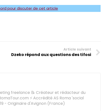
ord pour discuter de cet article
Article suivant
Dzeko répond aux questions des tifosi
keting freelance 📝 Créateur et rédacteur du
omaTour.com ⚡ Accrédité AS Roma 'social
9 - Originaire d'Avignon (France)