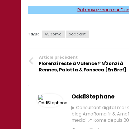
Retrouvez-nous sur Disc
Tags:
ASRoma
podcast
Article précédent
Florenzi reste à Valence ? N'zonzi à
Rennes, Palotta & Fonseca [En Bref]
OddiStephane
▶ Consultant digital mar
blog AmoRoma.fr & AmoR
media' 📍 Rome depuis 201