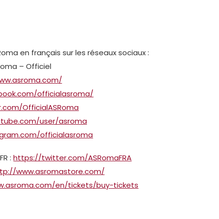
oma en français sur les réseaux sociaux :
Roma – Officiel
www.asroma.com/
book.com/officialasroma/
er.com/OfficialASRoma
utube.com/user/asroma
agram.com/officialasroma
FR :
https://twitter.com/ASRomaFRA
tp://www.asromastore.com/
w.asroma.com/en/tickets/buy-tickets