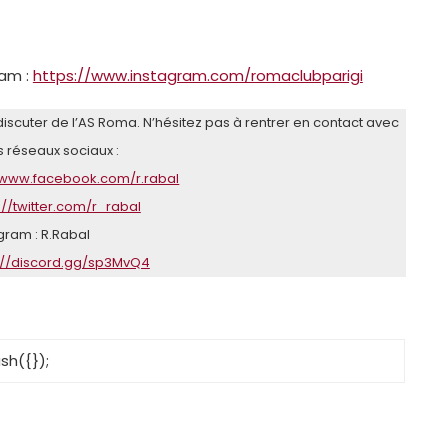
ram :
https://www.instagram.com/romaclubparigi
scuter de l’AS Roma. N’hésitez pas à rentrer en contact avec
s réseaux sociaux :
//www.facebook.com/r.rabal
://twitter.com/r_rabal
gram : R.Rabal
://discord.gg/sp3MvQ4
sh({});