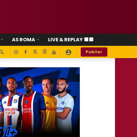
AS ROMA
LIVE & REPLAY 🟨🟥
Publier