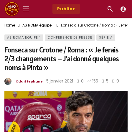
Publier
Home
AS ROMA équipe 1
Fonseca sur Crotone / Roma : « Je fer
AS ROMA ÉQUIPE 1
CONFÉRENCE DE PRESSE
SÉRIE A
Fonseca sur Crotone / Roma : « Je ferais
2/3 changements – J’ai donné quelques
noms à Pinto »
5 janvier 2021
0
155
5
0
OddiStephane