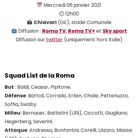
Mercredi 06 janvier 2021
⏲ 12h00
🏟
Chiavari
(GE), stade Comunale
Diffusion :
Roma TV
,
Roma TV+
et
Sky sport
Diffusion sur
twitter
(uniquement hors Italie)
Squad List de la Roma
But
: Baldi, Ceasar, Pipitone.
Défense
: Bartoli, Corrado, Eržen, Ohale, Pettenuzzo,
Soffia, Swaby.
Milieu
: Bernauer, Battistini (U19), Ciccotti, Giugliano,
Hegerberg, Severini.
Attaque
: Andressa, Bonfantini, Corelli, Lázaro, Massa