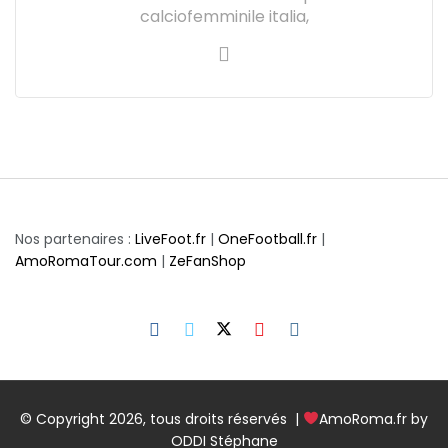
calciofemminile italia,
Nos partenaires :
LiveFoot.fr
|
OneFootball.fr
|
AmoRomaTour.com
|
ZeFanShop
© Copyright 2026, tous droits réservés |
AmoRoma.fr by
ODDI Stéphane