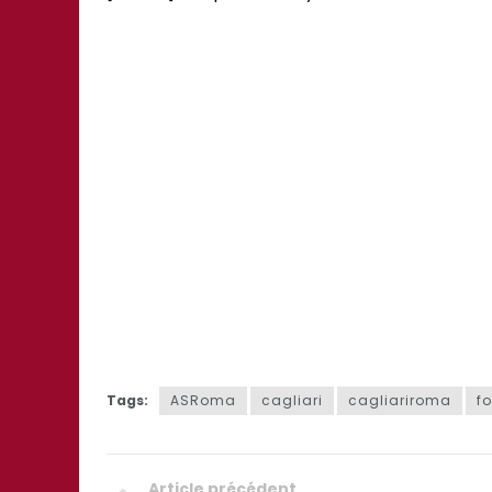
Tags:
ASRoma
cagliari
cagliariroma
f
Article précédent