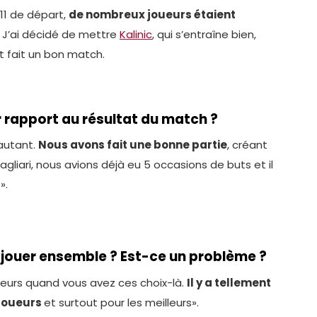
11 de départ,
de nombreux joueurs étaient
 J’ai décidé de mettre
Kalinic
, qui s’entraîne bien,
t fait un bon match.
 rapport au résultat du match ?
 autant.
Nous avons fait une bonne partie
, créant
iari, nous avions déjà eu 5 occasions de buts et il
».
s jouer ensemble ? Est-ce un problème
?
eurs quand vous avez ces choix-là.
Il y a tellement
 joueurs
et surtout pour les meilleurs».