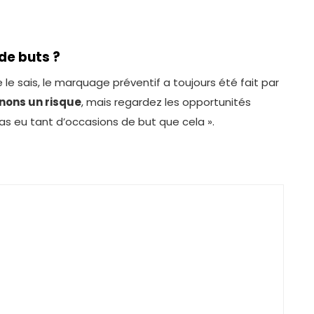
de buts
?
 le sais, le marquage préventif a toujours été fait par
nons un risque
, mais regardez les opportunités
as eu tant d’occasions de but que cela ».