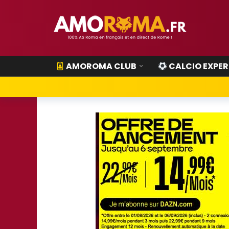
AMOROMA CLUB
CALCIO EXPER