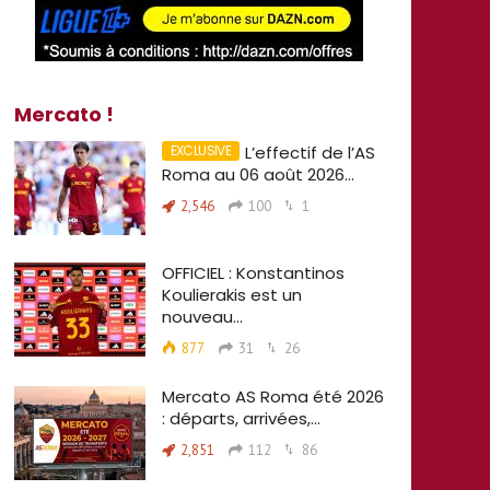
Mercato !
L’effectif de l’AS
Roma au 06 août 2026…
2,546
100
1
OFFICIEL : Konstantinos
Koulierakis est un
nouveau…
877
31
26
Mercato AS Roma été 2026
: départs, arrivées,…
2,851
112
86