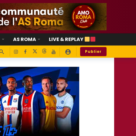
E
AS ROMA
LIVE & REPLAY
Publier