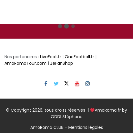
Nos partenaires :
LiveFoot.fr
|
OneFootball.fr
|
AmoRomaTour.com
|
ZeFanShop
© Copyright 2026, tous droits réservés |
AmoRoma.fr by
ODDI Stéphane
AmoRoma CLUB - Mentions légales