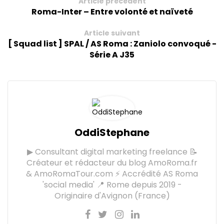
Article précédent
Roma-Inter – Entre volonté et naïveté
Article suivant
[ Squad list ] SPAL / AS Roma : Zaniolo convoqué -
Série A J35
OddiStephane
▶ Consultant digital marketing freelance 📝
Créateur et rédacteur du blog AmoRoma.fr
& AmoRomaTour.com ⚡ Accrédité AS Roma
'social media' 📍 Rome depuis 2019 -
Originaire d'Avignon (France)