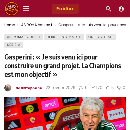
Publier
Home
AS ROMA équipe 1
Gasperini : « Je suis venu ici pour const
AS ROMA ÉQUIPE 1
DEBRIEFING MATCH
ONEFOOTBALL
SÉRIE A
Gasperini : « Je suis venu ici pour
construire un grand projet. La Champions
est mon objectif »
22 février 2026
0
170
5
0
OddiStephane