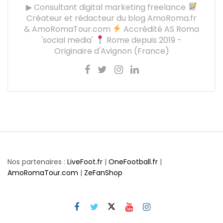
▶ Consultant digital marketing freelance
Créateur et rédacteur du blog AmoRoma.fr
& AmoRomaTour.com
Accrédité AS Roma
'social media'
Rome depuis 2019 -
Originaire d'Avignon (France)
Nos partenaires :
LiveFoot.fr
|
OneFootball.fr
|
AmoRomaTour.com
|
ZeFanShop