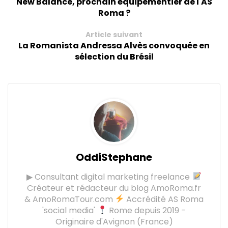
New Balance, prochain équipementier de l'AS
Roma ?
Article suivant
La Romanista Andressa Alvès convoquée en
sélection du Brésil
OddiStephane
▶ Consultant digital marketing freelance
Créateur et rédacteur du blog AmoRoma.fr
& AmoRomaTour.com
Accrédité AS Roma
'social media'
Rome depuis 2019 -
Originaire d'Avignon (France)