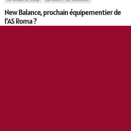
AS ROMA LE CLUB
EN DIRECT DE TRIGORIA
New Balance, prochain équipementier de
l’AS Roma ?
9 octobre 2020
0
157
5
0
Antonino R.
2