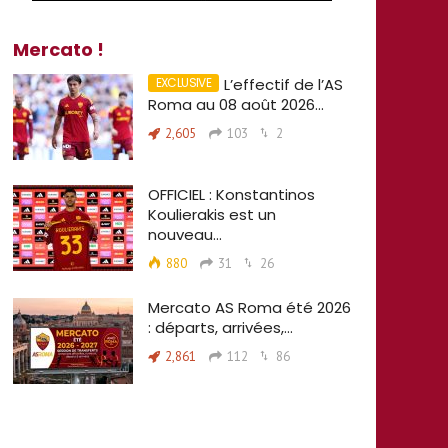
Mercato !
L’effectif de l’AS
Roma au 08 août 2026…
2,605
103
2
OFFICIEL : Konstantinos
Koulierakis est un
nouveau…
880
31
26
Mercato AS Roma été 2026
: départs, arrivées,…
2,861
112
86