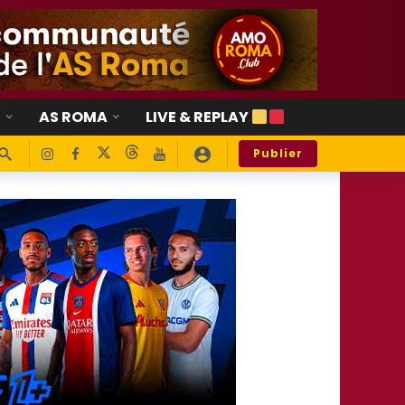
E
AS ROMA
LIVE & REPLAY
Publier