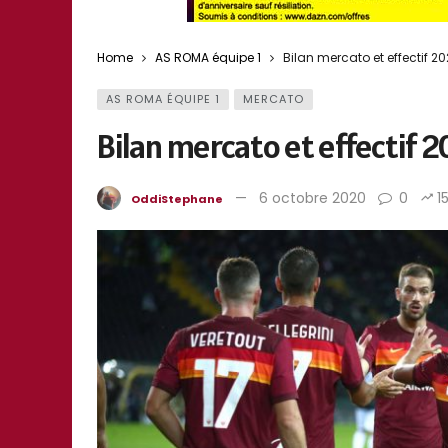
Home
AS ROMA équipe 1
Bilan mercato et effectif 
AS ROMA ÉQUIPE 1
MERCATO
Bilan mercato et effectif 
6 octobre 2020
0
1
OddiStephane