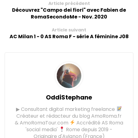
Article précédent
Découvrez "Campo dei fiori" avec Fabien de
RomaSecondoMe - Nov. 2020
Article suivant
AC Milan 1 - 0 AS Roma F - série A féminine J08
OddiStephane
▶ Consultant digital marketing freelance
Créateur et rédacteur du blog AmoRoma.fr
& AmoRomaTour.com
Accrédité AS Roma
'social media'
Rome depuis 2019 -
Originaire d'Avignon (France)