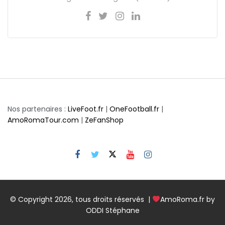
Nos partenaires :
LiveFoot.fr
|
OneFootball.fr
|
AmoRomaTour.com
|
ZeFanShop
© Copyright 2026, tous droits réservés |
AmoRoma.fr by
ODDI Stéphane