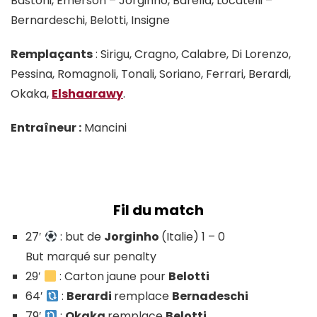
Bastoni, Emerson – Jorginho, Barella, Locatelli –
Bernardeschi, Belotti, Insigne
Remplaçants
: Sirigu, Cragno, Calabre, Di Lorenzo,
Pessina, Romagnoli, Tonali, Soriano, Ferrari, Berardi,
Okaka,
Elshaarawy
.
Entraîneur :
Mancini
Fil du match
27′
: but de
Jorginho
(Italie) 1 – 0
But marqué sur penalty
29′
: Carton jaune pour
Belotti
64′
:
Berardi
remplace
Bernadeschi
79′
:
Okaka
remplace
Belotti