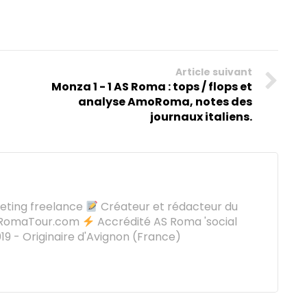
Article suivant
Monza 1 - 1 AS Roma : tops / flops et
analyse AmoRoma, notes des
journaux italiens.
keting freelance
Créateur et rédacteur du
oRomaTour.com
Accrédité AS Roma 'social
9 - Originaire d'Avignon (France)