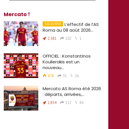
Mercato !
L’effectif de l’AS
Roma au 08 août 2026…
2,581
102
1
OFFICIEL : Konstantinos
Koulierakis est un
nouveau…
878
31
26
Mercato AS Roma été 2026
: départs, arrivées,…
2,854
112
86