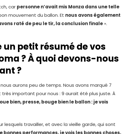
tch, car
personne n’avait mis Monza dans une telle
le bon mouvement du ballon. Et
nous avons également
avons raté de peu le tir, la conclusion finale
».
 un petit résumé de vos
Roma ? À quoi devons-nous
ant ?
 et nous aurons peu de temps. Nous avons marqué 7
rès important pour nous : 9 aurait été plus juste. À
oue bien, presse, bouge bien le ballon : je vois
r lesquels travailler, et avec la vieille garde, qui sont
de bonnes performances, je vois les bonnes choses,