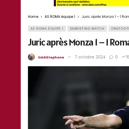
Home
AS ROMA équipe 1
Juric après Monza 1 – 1 Ro
AS ROMA ÉQUIPE 1
DEBRIEFING MATCH
ONEFOOT
Juric après Monza 1 – 1 Rom
7 octobre 2024
0
1
OddiStephane