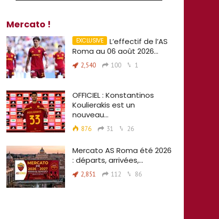
Mercato !
L’effectif de l’AS
Roma au 06 août 2026…
2,540
100
1
OFFICIEL : Konstantinos
Koulierakis est un
nouveau…
876
31
26
Mercato AS Roma été 2026
: départs, arrivées,…
2,851
112
86