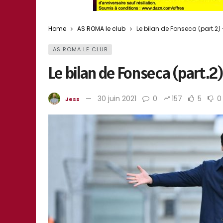
Home
AS ROMA le club
Le bilan de Fonseca (part.2)
AS ROMA LE CLUB
Le bilan de Fonseca (part.2
30 juin 2021
0
157
5
0
Jess