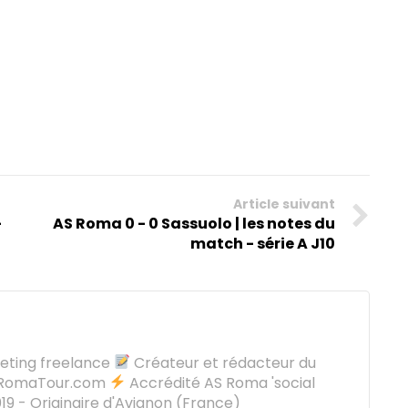
Article suivant
-
AS Roma 0 - 0 Sassuolo | les notes du
match - série A J10
keting freelance
Créateur et rédacteur du
oRomaTour.com
Accrédité AS Roma 'social
9 - Originaire d'Avignon (France)