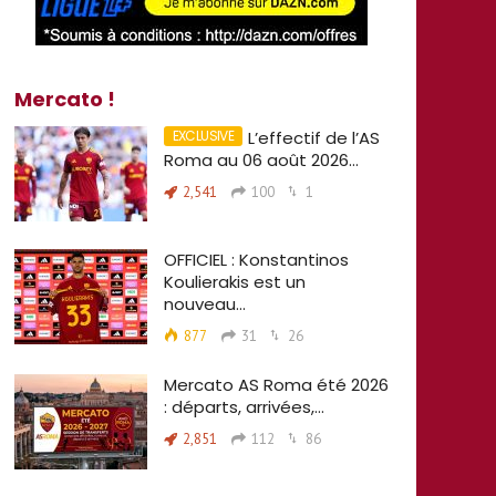
Mercato !
L’effectif de l’AS
Roma au 06 août 2026…
2,541
100
1
OFFICIEL : Konstantinos
Koulierakis est un
nouveau…
877
31
26
Mercato AS Roma été 2026
: départs, arrivées,…
2,851
112
86