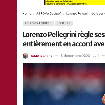
Home
AS ROMA équipe 1
Lorenzo Pellegrini règle s
AS ROMA ÉQUIPE 1
JOUEURS
Lorenzo Pellegrini règle s
entièrement en accord ave
6 décembre 2020
1
OddiStephane