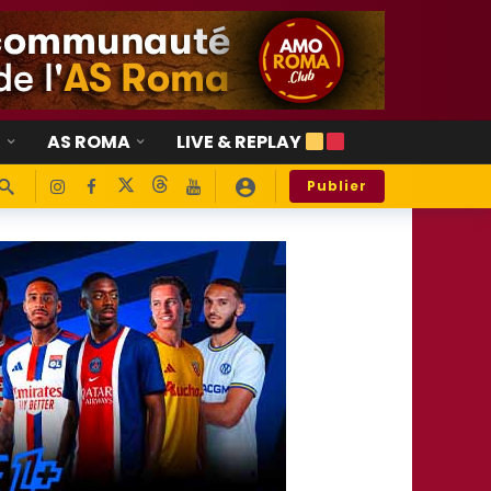
E
AS ROMA
LIVE & REPLAY
Publier