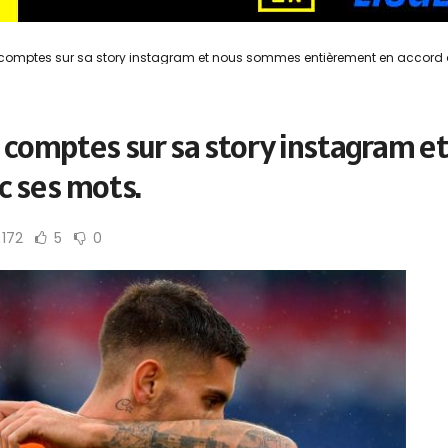
es comptes sur sa story instagram et nous sommes entièrement en accord
es comptes sur sa story instagram
c ses mots.
172
5
0