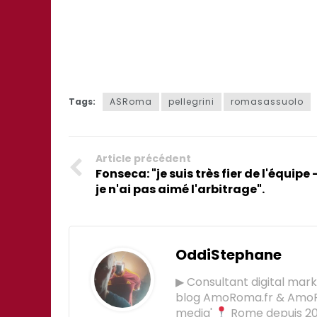
Tags:
ASRoma
pellegrini
romasassuolo
Article précédent
Fonseca: "je suis très fier de l'équipe 
je n'ai pas aimé l'arbitrage".
OddiStephane
▶ Consultant digital mar
blog AmoRoma.fr & Am
media'
Rome depuis 201